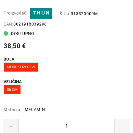
Proizvođač:
Šifra:
R13320009M
EAN:
8021918039298
DOSTUPNO
38,50 €
BOJA
MORSKI MOTIVI
VELIČINA
36 CM
Materijali:
MELAMIN