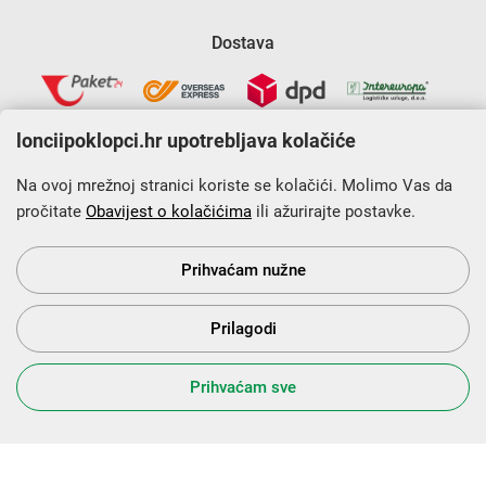
Dostava
lonciipoklopci.hr upotrebljava kolačiće
Na ovoj mrežnoj stranici koriste se kolačići. Molimo Vas da
pročitate
Obavijest o kolačićima
ili ažurirajte postavke.
Krajnji primatelj financijskog instrumenta sufinanciranog iz
Europskog fonda za regionalni razvoj u sklopu Operativnog
programa „Konkurentnost i kohezija”.
Prihvaćam nužne
Prilagodi
s Vama od 2014. godine!
Prihvaćam sve