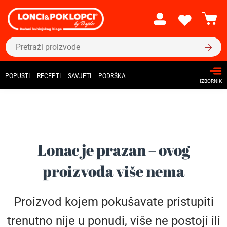
POPUSTI
RECEPTI
SAVJETI
PODRŠKA
IZBORNIK
Lonac je prazan – ovog
proizvoda više nema
Proizvod kojem pokušavate pristupiti
trenutno nije u ponudi, više ne postoji ili