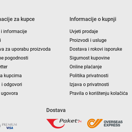
macije za kupce
Informacije o kupnji
 i informacije
Uvjeti prodaje
i
Proizvodi i usluge
va za uporabu proizvoda
Dostava i rokovi isporuke
e pogodnosti
Sigurnost kupovine
tter
Online plaćanje
ka kupcima
Politika privatnosti
 i odgovori
Izjava o privatnosti
 ugovora
Pravila o korištenju kolačića
Dostava