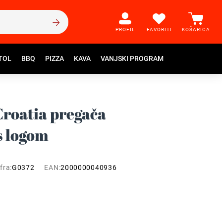
PROFIL
FAVORITI
KOŠARICA
TOL
BBQ
PIZZA
KAVA
VANJSKI PROGRAM
oatia pregača
s logom
fra:
G0372
EAN:
2000000040936