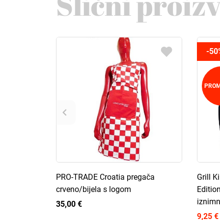
Slični proiz
-50
PROM
PRO-TRADE Croatia pregača
Grill 
crveno/bijela s logom
Editio
iznimn
35,00 €
9,25 €