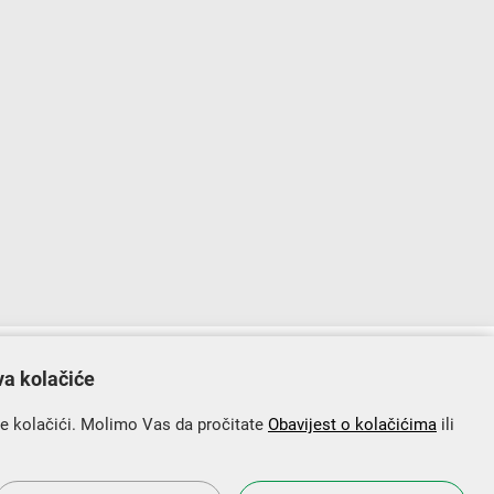
lopu Operativnog programa „Konkurentnost i kohezija”.
va kolačiće
se kolačići. Molimo Vas da pročitate
Obavijest o kolačićima
ili