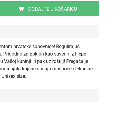
DODAJTE U KOŠARICU
ntom hrvatske šahovnice! Regulirajuć
. Prigodno za poklon kao suvenir iz lijepe
u Vašoj kuhinji ili pak uz roštilj! Pregača je
 materijala koji ne upijaju masnoće i tekućine
. Unisex size.