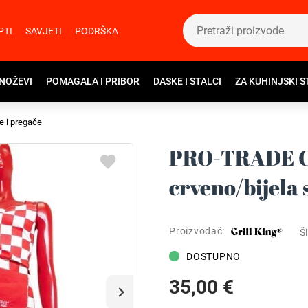
PTI
SAVJETI
PODRŠKA
 NOŽEVI
POMAGALA I PRIBOR
DASKE I STALCI
ZA KUHINJSKI S
e i pregače
PRO-TRADE Cr
crveno/bijela 
Proizvođač:
Ši
DOSTUPNO
35,00 €