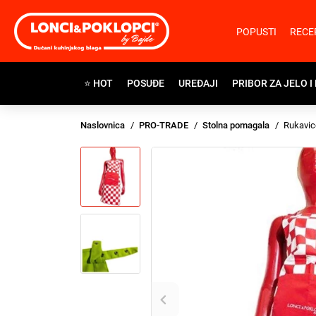
POPUSTI
RECE
⭐ HOT
POSUĐE
UREĐAJI
PRIBOR ZA JELO I
Naslovnica
PRO-TRADE
Stolna pomagala
Rukavic