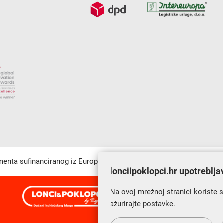
umenta sufinanciranog iz Europskog fonda za regionalni razvoj u sk
lonciipoklopci.hr upotreblja
Na ovoj mrežnoj stranici koriste 
s Vama od 2014. godine!
ažurirajte postavke.