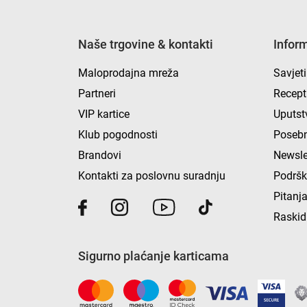
Naše trgovine & kontakti
Infor
Maloprodajna mreža
Savjeti
Partneri
Recept
VIP kartice
Uputst
Klub pogodnosti
Posebn
Brandovi
Newsle
Kontakti za poslovnu suradnju
Podrš
Pitanja
Raskid
Sigurno plaćanje karticama