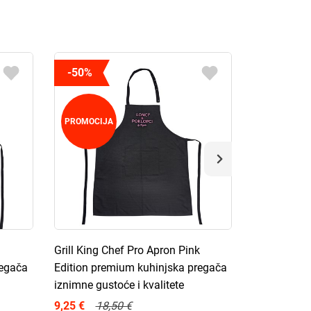
-50%
PROMOCIJA
Grill King Chef Pro Apron Pink
de Buyer ne
regača
Edition premium kuhinjska pregača
vruće površ
iznimne gustoće i kvalitete
16,00 €
9,25 €
18,50 €