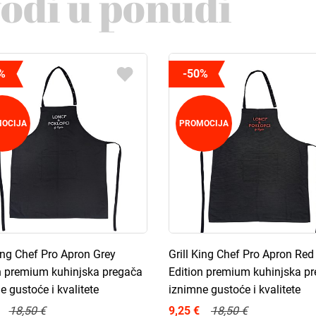
vodi u ponudi
%
-50%
OCIJA
PROMOCIJA
King Chef Pro Apron Grey
Grill King Chef Pro Apron Red
n premium kuhinjska pregača
Edition premium kuhinjska p
e gustoće i kvalitete
iznimne gustoće i kvalitete
18,50 €
9,25 €
18,50 €