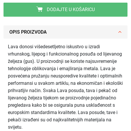
DODAJTE U KOŠARICU
OPIS PROIZVODA
Lava donosi višedesetljetno iskustvo u izradi
vrhunskog, lijepog i funkcionalnog posuđa od lijevanog
željeza (gus). U proizvodnji se koriste najsuvremenije
tehnologije oblikovanja i emajliranja metala. Lava je
posvećena pružanju neusporedive kvalitete i optimalnih
performansi u svakom artiklu, na ekonomičan i ekološki
prihvatljiv način. Svaka Lava posuda, tava i pekač od
lijevanog željeza tijekom se proizvodnje pojedinačno
pregledava kako bi se osigurala puna usklađenost s
europskim standardima kvalitete. Lava posude, tave i
pekači izrađeni su od najkvalitetnijih materijala na
svijetu.