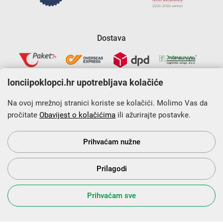
Dostava
lonciipoklopci.hr upotrebljava kolačiće
Na ovoj mrežnoj stranici koriste se kolačići. Molimo Vas da
pročitate
Obavijest o kolačićima
ili ažurirajte postavke.
Krajnji primatelj financijskog instrumenta sufinanciranog iz
Europskog fonda za regionalni razvoj u sklopu Operativnog
programa „Konkurentnost i kohezija”.
Prihvaćam nužne
Prilagodi
s Vama od 2014. godine!
Prihvaćam sve