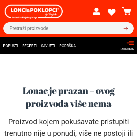
POPUSTI
RECEPTI
SAVJETI
PODRŠKA
IZBORNIK
Lonac je prazan – ovog
proizvoda više nema
Proizvod kojem pokušavate pristupiti
trenutno nije u ponudi, više ne postoji ili