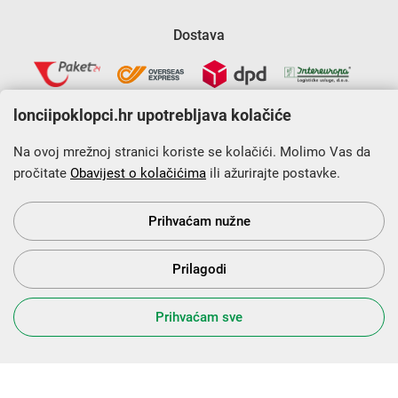
Dostava
lonciipoklopci.hr upotrebljava kolačiće
Na ovoj mrežnoj stranici koriste se kolačići. Molimo Vas da
pročitate
Obavijest o kolačićima
ili ažurirajte postavke.
Krajnji primatelj financijskog instrumenta sufinanciranog iz
Europskog fonda za regionalni razvoj u sklopu Operativnog
programa „Konkurentnost i kohezija”.
Prihvaćam nužne
Prilagodi
s Vama od 2014. godine!
Prihvaćam sve