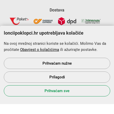
Dostava
lonciipoklopci.hr upotrebljava kolačiće
Na ovoj mrežnoj stranici koriste se kolačići. Molimo Vas da
pročitate
Obavijest o kolačićima
ili ažurirajte postavke.
Krajnji primatelj financijskog instrumenta sufinanciranog iz
Europskog fonda za regionalni razvoj u sklopu Operativnog
programa „Konkurentnost i kohezija”.
Prihvaćam nužne
Prilagodi
s Vama od 2014. godine!
Prihvaćam sve