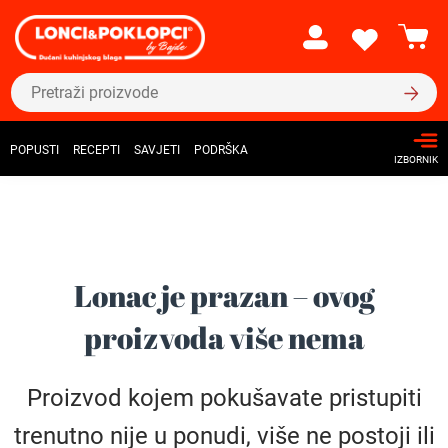
POPUSTI
RECEPTI
SAVJETI
PODRŠKA
IZBORNIK
Lonac je prazan – ovog
proizvoda više nema
Proizvod kojem pokušavate pristupiti
trenutno nije u ponudi, više ne postoji ili