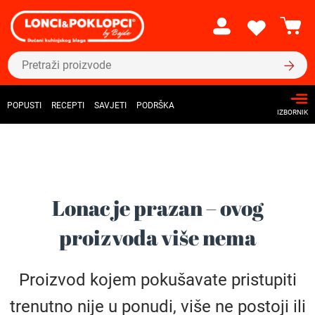
POPUSTI
RECEPTI
SAVJETI
PODRŠKA
IZBORNIK
Lonac je prazan – ovog
proizvoda više nema
Proizvod kojem pokušavate pristupiti
trenutno nije u ponudi, više ne postoji ili