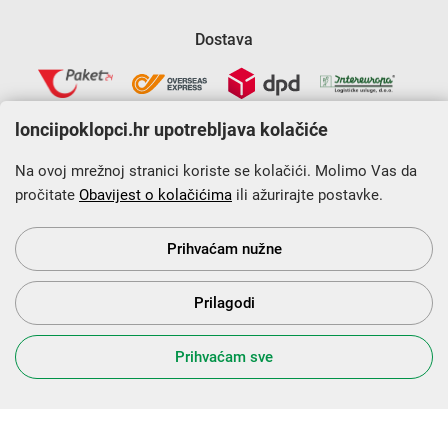
Dostava
lonciipoklopci.hr upotrebljava kolačiće
Na ovoj mrežnoj stranici koriste se kolačići. Molimo Vas da
pročitate
Obavijest o kolačićima
ili ažurirajte postavke.
Krajnji primatelj financijskog instrumenta sufinanciranog iz
Europskog fonda za regionalni razvoj u sklopu Operativnog
programa „Konkurentnost i kohezija”.
Prihvaćam nužne
Prilagodi
s Vama od 2014. godine!
Prihvaćam sve