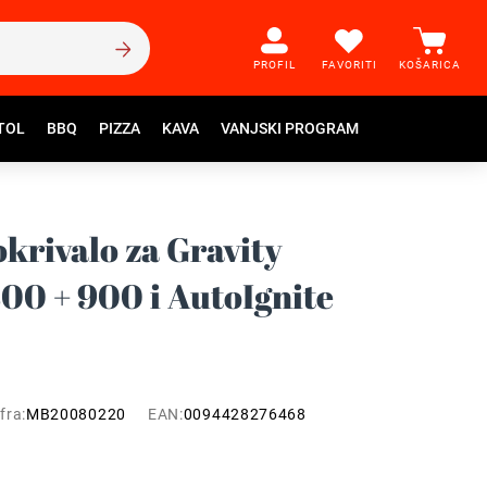
PROFIL
FAVORITI
KOŠARICA
TOL
BBQ
PIZZA
KAVA
VANJSKI PROGRAM
okrivalo za Gravity
800 + 900 i AutoIgnite
fra:
MB20080220
EAN:
0094428276468