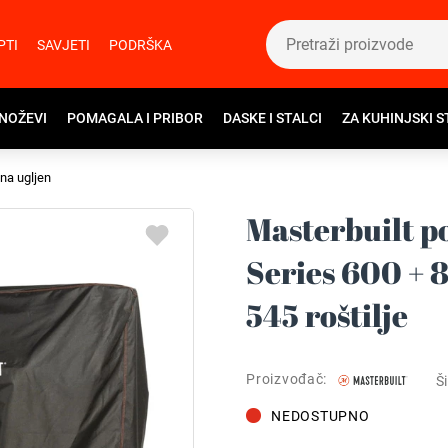
PTI
SAVJETI
PODRŠKA
 NOŽEVI
POMAGALA I PRIBOR
DASKE I STALCI
ZA KUHINJSKI S
 na ugljen
Masterbuilt p
Series 600 + 
545 roštilje
Proizvođač:
Ši
NEDOSTUPNO