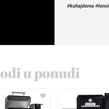
#kuhajdoma #loncii
vodi u ponudi