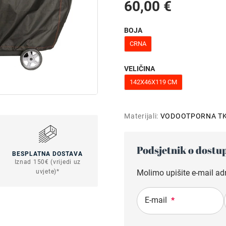
60,00 €
BOJA
CRNA
VELIČINA
142X46X119 CM
Materijali:
VODOOTPORNA TK
Podsjetnik o dostu
BESPLATNA DOSTAVA
Iznad 150€ (vrijedi uz
Molimo upišite e-mail ad
uvjete)*
E-mail
*