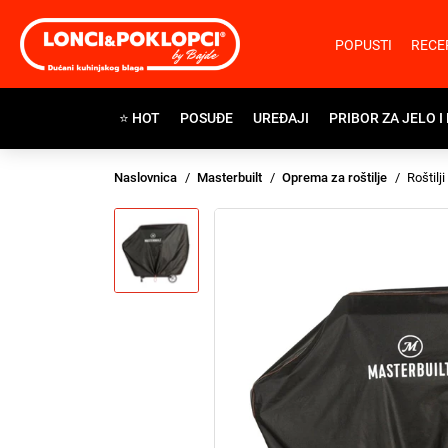
POPUSTI
RECE
⭐ HOT
POSUĐE
UREĐAJI
PRIBOR ZA JELO I
Naslovnica
Masterbuilt
Oprema za roštilje
Roštilji