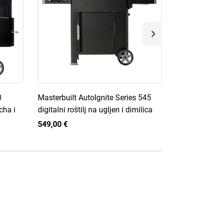
0
Masterbuilt AutoIgnite Series 545
Masterbuilt 
ncha i
digitalni roštilj na ugljen i dimilica
Series mode
549,00 €
80,00 €