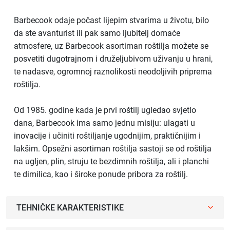
Barbecook odaje počast lijepim stvarima u životu, bilo
da ste avanturist ili pak samo ljubitelj domaće
atmosfere, uz Barbecook asortiman roštilja možete se
posvetiti dugotrajnom i druželjubivom uživanju u hrani,
te nadasve, ogromnoj raznolikosti neodoljivih priprema
roštilja.
Od 1985. godine kada je prvi roštilj ugledao svjetlo
dana, Barbecook ima samo jednu misiju: ulagati u
inovacije i učiniti roštiljanje ugodnijim, praktičnijim i
lakšim. Opsežni asortiman roštilja sastoji se od roštilja
na ugljen, plin, struju te bezdimnih roštilja, ali i planchi
te dimilica, kao i široke ponude pribora za roštilj.
TEHNIČKE KARAKTERISTIKE