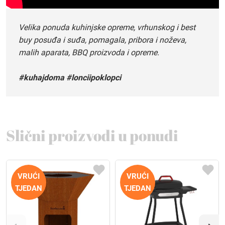
Velika ponuda kuhinjske opreme, vrhunskog i best
buy posuđa i suđa, pomagala, pribora i noževa,
malih aparata, BBQ proizvoda i opreme.
#kuhajdoma #lonciipoklopci
Slični proizvodi u ponudi
VRUĆI
VRUĆI
TJEDAN
TJEDAN