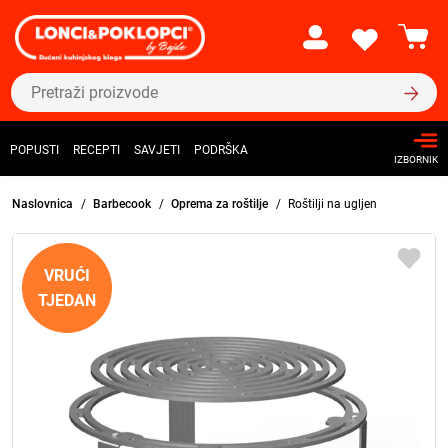
POPUSTI
RECEPTI
SAVJETI
PODRŠKA
IZBORNIK
Naslovnica
Barbecook
Oprema za roštilje
Roštilji na ugljen
VRUĆI
TJEDAN