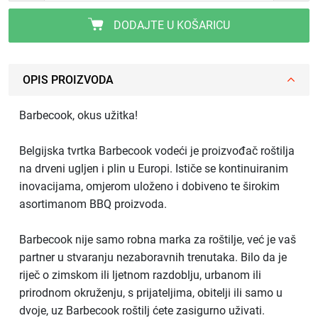
DODAJTE U KOŠARICU
OPIS PROIZVODA
Barbecook, okus užitka!
Belgijska tvrtka Barbecook vodeći je proizvođač roštilja
na drveni ugljen i plin u Europi. Ističe se kontinuiranim
inovacijama, omjerom uloženo i dobiveno te širokim
asortimanom BBQ proizvoda.
Barbecook nije samo robna marka za roštilje, već je vaš
partner u stvaranju nezaboravnih trenutaka. Bilo da je
riječ o zimskom ili ljetnom razdoblju, urbanom ili
prirodnom okruženju, s prijateljima, obitelji ili samo u
dvoje, uz Barbecook roštilj ćete zasigurno uživati.