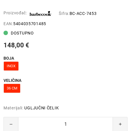
Proizvođač:
Šifra:
BC-ACC-7453
EAN:
5404035701485
DOSTUPNO
148,00 €
BOJA
INOX
VELIČINA
36 CM
Materijali:
UGLJUČNI ČELIK