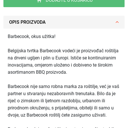
DODAJTE U KOŠARICU
OPIS PROIZVODA
Barbecook, okus užitka!
Belgijska tvrtka Barbecook vodeći je proizvođač roštilja
na drveni ugljen i plin u Europi. Ističe se kontinuiranim
inovacijama, omjerom uloženo i dobiveno te širokim
asortimanom BBQ proizvoda.
Barbecook nije samo robna marka za roštilje, već je vaš
partner u stvaranju nezaboravnih trenutaka. Bilo da je
riječ o zimskom ili ljetnom razdoblju, urbanom ili
prirodnom okruženju, s prijateljima, obitelji ili samo u
dvoje, uz Barbecook roštilj ćete zasigurno uživati.