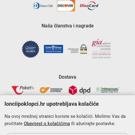
Naša članstva i nagrade
Dostava
lonciipoklopci.hr upotrebljava kolačiće
Na ovoj mrežnoj stranici koriste se kolačići. Molimo Vas da
pročitate
Obavijest o kolačićima
ili ažurirajte postavke.
Krajnji primatelj financijskog instrumenta sufinanciranog iz
Europskog fonda za regionalni razvoj u sklopu Operativnog