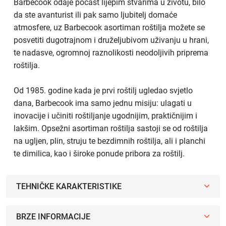
Barbecook odaje počast lijepim stvarima u životu, bilo
da ste avanturist ili pak samo ljubitelj domaće
atmosfere, uz Barbecook asortiman roštilja možete se
posvetiti dugotrajnom i druželjubivom uživanju u hrani,
te nadasve, ogromnoj raznolikosti neodoljivih priprema
roštilja.
Od 1985. godine kada je prvi roštilj ugledao svjetlo
dana, Barbecook ima samo jednu misiju: ulagati u
inovacije i učiniti roštiljanje ugodnijim, praktičnijim i
lakšim. Opsežni asortiman roštilja sastoji se od roštilja
na ugljen, plin, struju te bezdimnih roštilja, ali i planchi
te dimilica, kao i široke ponude pribora za roštilj.
TEHNIČKE KARAKTERISTIKE
BRZE INFORMACIJE