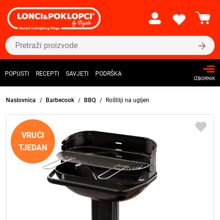
POPUSTI
RECEPTI
SAVJETI
PODRŠKA
IZBORNIK
Naslovnica
Barbecook
BBQ
Roštilji na ugljen
VRUĆI
TJEDAN