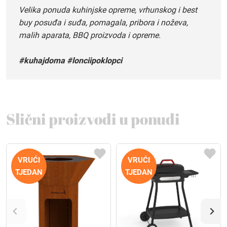
Velika ponuda kuhinjske opreme, vrhunskog i best
buy posuđa i suđa, pomagala, pribora i noževa,
malih aparata, BBQ proizvoda i opreme.
#kuhajdoma #lonciipoklopci
Slični proizvodi u ponudi
VRUĆI
VRUĆI
TJEDAN
TJEDAN