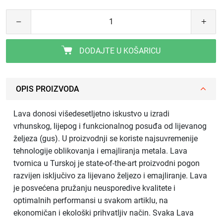
DODAJTE U KOŠARICU
OPIS PROIZVODA
Lava donosi višedesetljetno iskustvo u izradi
vrhunskog, lijepog i funkcionalnog posuđa od lijevanog
željeza (gus). U proizvodnji se koriste najsuvremenije
tehnologije oblikovanja i emajliranja metala. Lava
tvornica u Turskoj je state-of-the-art proizvodni pogon
razvijen isključivo za lijevano željezo i emajliranje. Lava
je posvećena pružanju neusporedive kvalitete i
optimalnih performansi u svakom artiklu, na
ekonomičan i ekološki prihvatljiv način. Svaka Lava