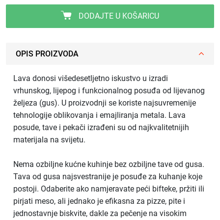
DODAJTE U KOŠARICU
OPIS PROIZVODA
Lava donosi višedesetljetno iskustvo u izradi
vrhunskog, lijepog i funkcionalnog posuđa od lijevanog
željeza (gus). U proizvodnji se koriste najsuvremenije
tehnologije oblikovanja i emajliranja metala. Lava
posude, tave i pekači izrađeni su od najkvalitetnijih
materijala na svijetu.
Nema ozbiljne kućne kuhinje bez ozbiljne tave od gusa.
Tava od gusa najsvestranije je posuđe za kuhanje koje
postoji. Odaberite ako namjeravate peći bifteke, pržiti ili
pirjati meso, ali jednako je efikasna za pizze, pite i
jednostavnje biskvite, dakle za pečenje na visokim