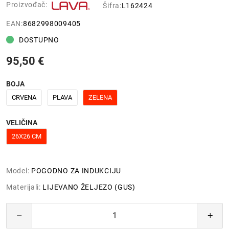
Proizvođač:
Šifra:
L162424
EAN:
8682998009405
DOSTUPNO
95,50 €
BOJA
CRVENA
PLAVA
ZELENA
VELIČINA
26X26 CM
Model:
POGODNO ZA INDUKCIJU
Materijali:
LIJEVANO ŽELJEZO (GUS)