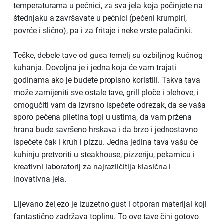
temperaturama u pećnici, za sva jela koja počinjete na
štednjaku a završavate u pećnici (pečeni krumpiri,
povrće i slično), pa i za fritaje i neke vrste palačinki.
Teške, debele tave od gusa temelj su ozbiljnog kućnog
kuhanja. Dovoljna je i jedna koja će vam trajati
godinama ako je budete propisno koristili. Takva tava
može zamijeniti sve ostale tave, grill ploče i plehove, i
omogućiti vam da izvrsno ispečete odrezak, da se vaša
sporo pečena piletina topi u ustima, da vam pržena
hrana bude savršeno hrskava i da brzo i jednostavno
ispečete čak i kruh i pizzu. Jedna jedina tava vašu će
kuhinju pretvoriti u steakhouse, pizzeriju, pekarnicu i
kreativni laboratorij za najrazličitija klasična i
inovativna jela.
Lijevano željezo je izuzetno gust i otporan materijal koji
fantastično zadržava toplinu. To ove tave čini gotovo