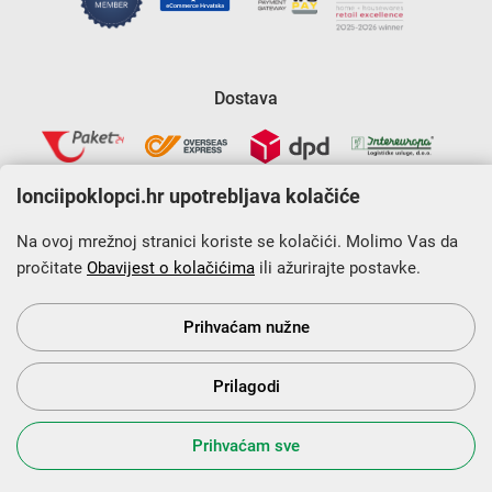
Dostava
lonciipoklopci.hr upotrebljava kolačiće
Na ovoj mrežnoj stranici koriste se kolačići. Molimo Vas da
pročitate
Obavijest o kolačićima
ili ažurirajte postavke.
Krajnji primatelj financijskog instrumenta sufinanciranog iz
Europskog fonda za regionalni razvoj u sklopu Operativnog
programa „Konkurentnost i kohezija”.
Prihvaćam nužne
Prilagodi
s Vama od 2014. godine!
Prihvaćam sve