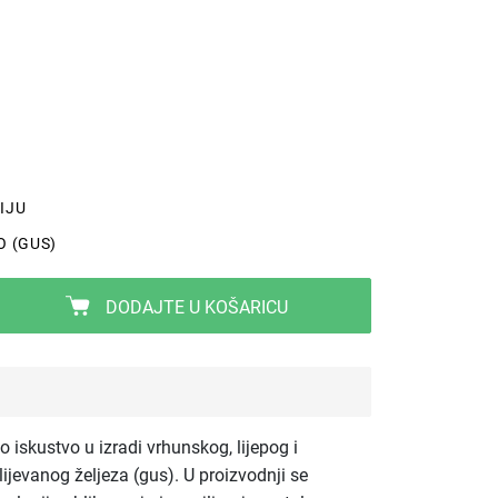
IJU
O (GUS)
DODAJTE U KOŠARICU
 iskustvo u izradi vrhunskog, lijepog i
jevanog željeza (gus). U proizvodnji se