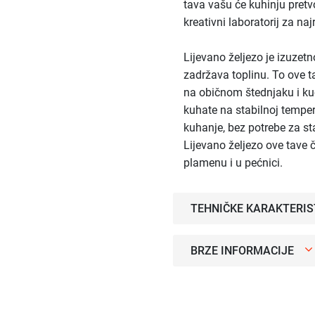
tava vašu će kuhinju pretvo
kreativni laboratorij za najr
Lijevano željezo je izuzetn
zadržava toplinu. To ove 
na običnom štednjaku i kuć
kuhate na stabilnoj temper
kuhanje, bez potrebe za s
Lijevano željezo ove tave
plamenu i u pećnici.
TEHNIČKE KARAKTERIS
BRZE INFORMACIJE