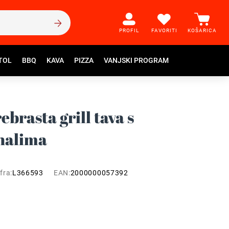
PROFIL
FAVORITI
KOŠARICA
TOL
BBQ
KAVA
PIZZA
VANJSKI PROGRAM
ebrasta grill tava s
nalima
fra:
L366593
EAN:
2000000057392