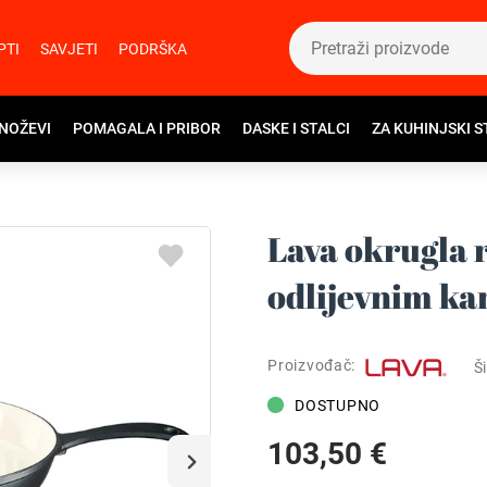
PTI
SAVJETI
PODRŠKA
 NOŽEVI
POMAGALA I PRIBOR
DASKE I STALCI
ZA KUHINJSKI S
Lava okrugla r
odlijevnim ka
Proizvođač:
Ši
DOSTUPNO
103,50 €