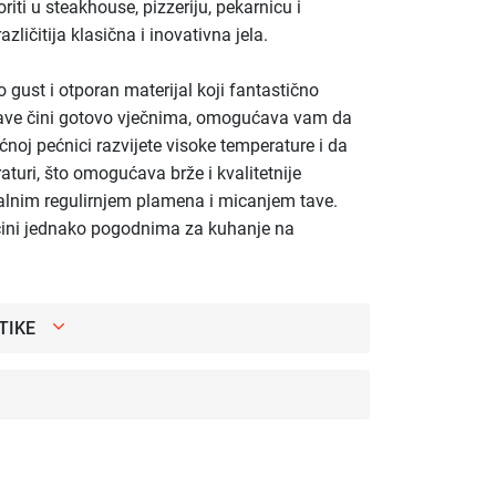
riti u steakhouse, pizzeriju, pekarnicu i
azličitija klasična i inovativna jela.
o gust i otporan materijal koji fantastično
tave čini gotovo vječnima, omogućava vam da
noj pećnici razvijete visoke temperature i da
aturi, što omogućava brže i kvalitetnije
talnim regulirnjem plamena i micanjem tave.
 čini jednako pogodnima za kuhanje na
TIKE