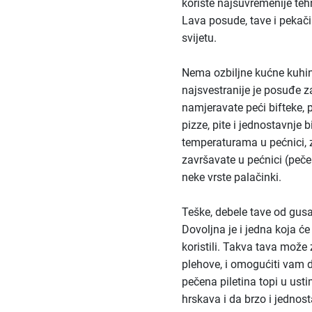
koriste najsuvremenije teh
Lava posude, tave i pekači 
svijetu.
Nema ozbiljne kućne kuhin
najsvestranije je posuđe z
namjeravate peći bifteke, pr
pizze, pite i jednostavnje 
temperaturama u pećnici, z
završavate u pećnici (pečeni
neke vrste palačinki.
Teške, debele tave od gus
Dovoljna je i jedna koja ć
koristili. Takva tava može z
plehove, i omogućiti vam d
pečena piletina topi u us
hrskava i da brzo i jednost