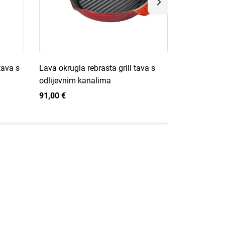
tava s
Lava okrugla rebrasta grill tava s
Lava okrugla
odlijevnim kanalima
integrirani
poklopcem
91,00 €
83,00 €