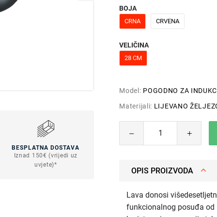
BOJA
CRNA
CRVENA
VELIČINA
28 CM
Model:
POGODNO ZA INDUKC
Materijali:
LIJEVANO ŽELJEZ
BESPLATNA DOSTAVA
Iznad 150€ (vrijedi uz
uvjete)*
OPIS PROIZVODA
Lava donosi višedesetljetno
funkcionalnog posuđa od li