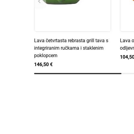
Lava četvrtasta rebrasta grill tava s
Lava o
integriranim ručkama i staklenim
odljev
poklopcem
104,50
146,50 €