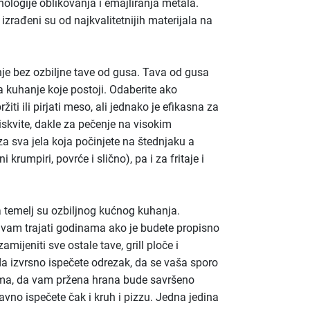
nologije oblikovanja i emajliranja metala.
izrađeni su od najkvalitetnijih materijala na
je bez ozbiljne tave od gusa. Tava od gusa
a kuhanje koje postoji. Odaberite ako
žiti ili pirjati meso, ali jednako je efikasna za
biskvite, dakle za pečenje na visokim
a sva jela koja počinjete na štednjaku a
 krumpiri, povrće i slično), pa i za fritaje i
a temelj su ozbiljnog kućnog kuhanja.
e vam trajati godinama ako je budete propisno
amijeniti sve ostale tave, grill ploče i
a izvrsno ispečete odrezak, da se vaša sporo
tima, da vam pržena hrana bude savršeno
avno ispečete čak i kruh i pizzu. Jedna jedina