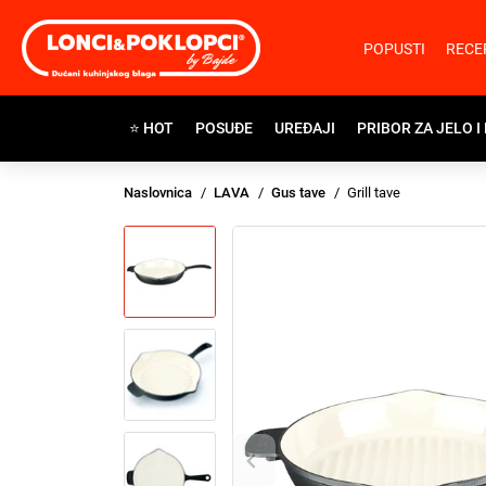
POPUSTI
RECE
⭐ HOT
POSUĐE
UREĐAJI
PRIBOR ZA JELO I
Naslovnica
LAVA
Gus tave
Grill tave