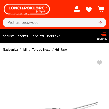
POPUSTI
RECEPTI
SAVJETI
PODRŠKA
IZBORNIK
Naslovnica
Ibili
Tave od inoxa
Grill tave