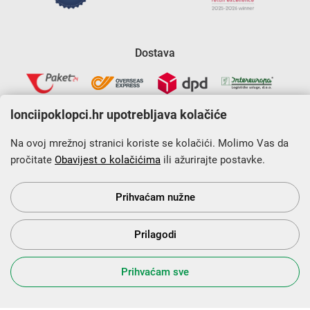
Dostava
lonciipoklopci.hr upotrebljava kolačiće
Na ovoj mrežnoj stranici koriste se kolačići. Molimo Vas da
pročitate
Obavijest o kolačićima
ili ažurirajte postavke.
Krajnji primatelj financijskog instrumenta sufinanciranog iz
Europskog fonda za regionalni razvoj u sklopu Operativnog
programa „Konkurentnost i kohezija”.
Prihvaćam nužne
Prilagodi
s Vama od 2014. godine!
Prihvaćam sve