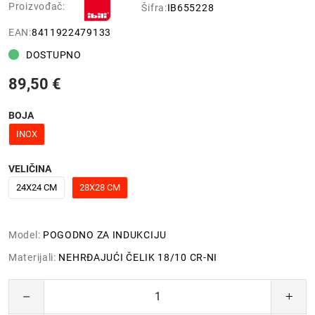
Proizvođač:
Šifra:
IB655228
EAN:
8411922479133
DOSTUPNO
89,50 €
BOJA
INOX
VELIČINA
24X24 CM
28X28 CM
Model:
POGODNO ZA INDUKCIJU
Materijali:
NEHRĐAJUĆI ČELIK 18/10 CR-NI