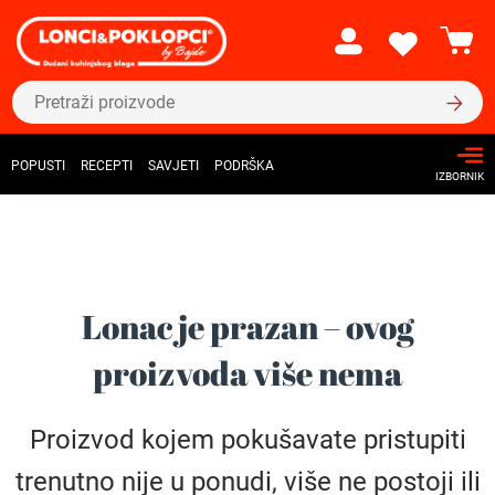
POPUSTI
RECEPTI
SAVJETI
PODRŠKA
IZBORNIK
Lonac je prazan – ovog
proizvoda više nema
Proizvod kojem pokušavate pristupiti
trenutno nije u ponudi, više ne postoji ili