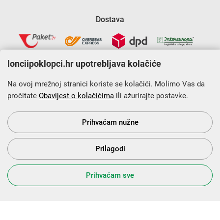
Dostava
lonciipoklopci.hr upotrebljava kolačiće
Na ovoj mrežnoj stranici koriste se kolačići. Molimo Vas da
pročitate
Obavijest o kolačićima
ili ažurirajte postavke.
Krajnji primatelj financijskog instrumenta sufinanciranog iz
Europskog fonda za regionalni razvoj u sklopu Operativnog
programa „Konkurentnost i kohezija”.
Prihvaćam nužne
Prilagodi
s Vama od 2014. godine!
Prihvaćam sve