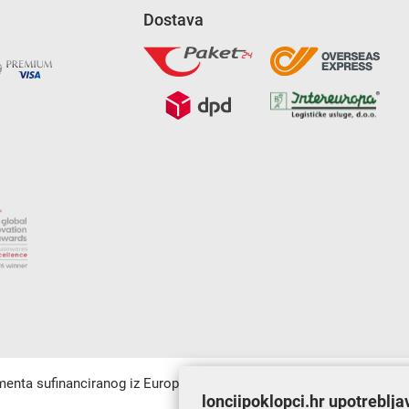
Dostava
umenta sufinanciranog iz Europskog fonda za regionalni razvoj u sk
lonciipoklopci.hr upotreblja