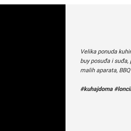
Velika ponuda kuhi
buy posuđa i suđa, 
malih aparata, BBQ
#kuhajdoma #loncii