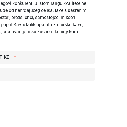
egovi konkurenti u istom rangu kvalitete ne
uđe od nehrđajućeg čelika, tave s bakrenim i
steri, pretis lonci, samostojeći mikseri ili
ji poput Kavhekolik aparata za tursku kavu,
najprodavanijom su kućnom kuhinjskom
TIKE