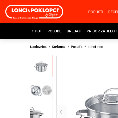
POPUSTI
RECE
⭐ HOT
POSUĐE
UREĐAJI
PRIBOR ZA JELO I
Naslovnica
Korkmaz
Posuđe
Lonci inox