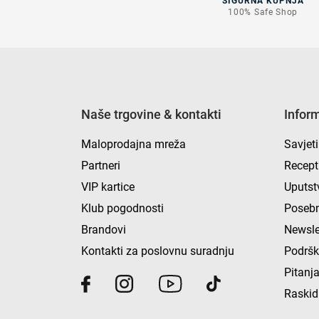
SIGURNA KUPNJA
100% Safe Shop
Naše trgovine & kontakti
Infor
Maloprodajna mreža
Savjeti
Partneri
Recept
VIP kartice
Uputst
Klub pogodnosti
Posebn
Brandovi
Newsle
Kontakti za poslovnu suradnju
Podrš
Pitanja
Raskid