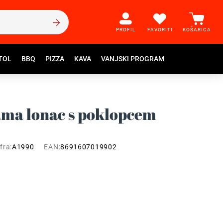
PROFIL
FAVORITI
KOŠARICA
TOL
BBQ
PIZZA
KAVA
VANJSKI PROGRAM
ma lonac s poklopcem
fra:
A1990
EAN:
8691607019902