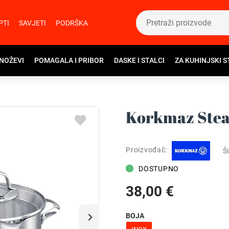
PTI
SAVJETI
PODRŠKA
 NOŽEVI
POMAGALA I PRIBOR
DASKE I STALCI
ZA KUHINJSKI S
Korkmaz Stea
Proizvođač:
Ši
DOSTUPNO
38,00 €
BOJA