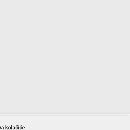
lopu Operativnog programa „Konkurentnost i kohezija”.
va kolačiće