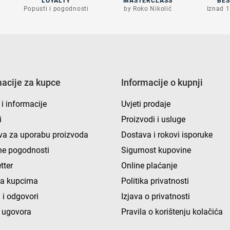
LOYALTY
MASTERCLASS
BE
Popusti i pogodnosti
by Roko Nikolić
Iznad 1
macije za kupce
Informacije o kupnji
 i informacije
Uvjeti prodaje
i
Proizvodi i usluge
va za uporabu proizvoda
Dostava i rokovi isporuke
e pogodnosti
Sigurnost kupovine
tter
Online plaćanje
ka kupcima
Politika privatnosti
 i odgovori
Izjava o privatnosti
 ugovora
Pravila o korištenju kolačića