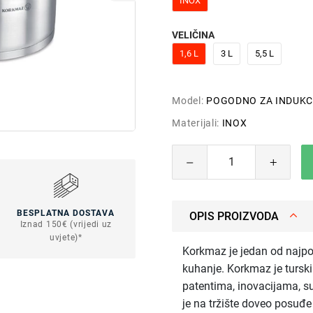
INOX
VELIČINA
1,6 L
3 L
5,5 L
Model:
POGODNO ZA INDUKC
Materijali:
INOX
BESPLATNA DOSTAVA
OPIS PROIZVODA
Iznad 150€ (vrijedi uz
uvjete)*
Korkmaz je jedan od najpo
kuhanje. Korkmaz je turski 
patentima, inovacijama, s
je na tržište doveo posuđ