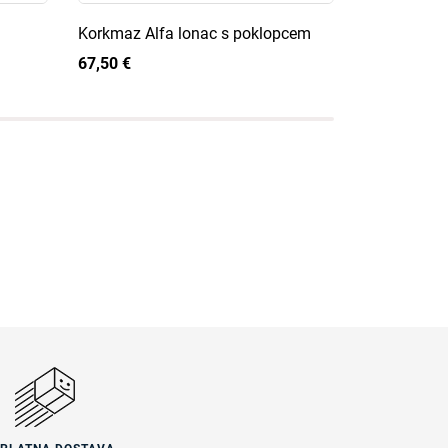
Korkmaz Alfa lonac s poklopcem
Korkmaz St
poklopcem
67,50 €
64,00 €