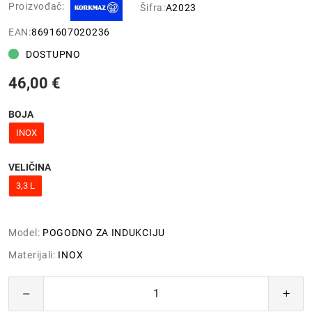
Proizvođač:
Šifra:
A2023
EAN:
8691607020236
DOSTUPNO
46,00 €
BOJA
INOX
VELIČINA
3,3 L
Model:
POGODNO ZA INDUKCIJU
Materijali:
INOX