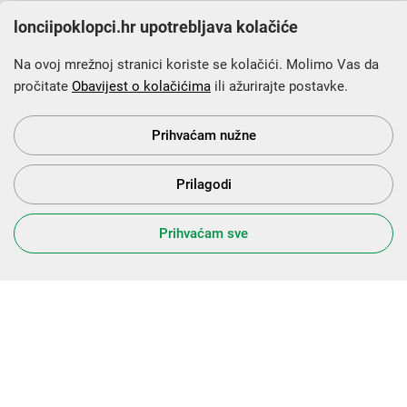
lonciipoklopci.hr upotrebljava kolačiće
Na ovoj mrežnoj stranici koriste se kolačići. Molimo Vas da
pročitate
Obavijest o kolačićima
ili ažurirajte postavke.
Krajnji primatelj financijskog instrumenta sufinanciranog iz
Europskog fonda za regionalni razvoj u sklopu Operativnog
programa „Konkurentnost i kohezija”.
Prihvaćam nužne
Prilagodi
s Vama od 2014. godine!
Prihvaćam sve