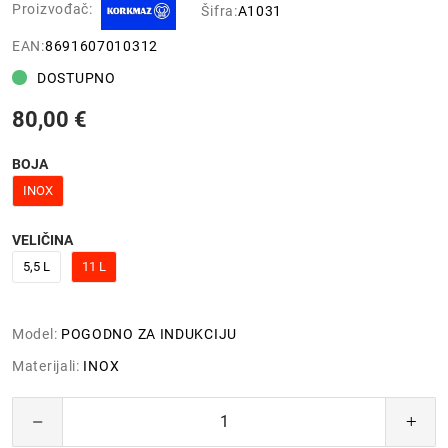
Proizvođač:
Šifra:
A1031
EAN:
8691607010312
DOSTUPNO
80,00 €
BOJA
INOX
VELIČINA
5,5 L
11 L
Model:
POGODNO ZA INDUKCIJU
Materijali:
INOX