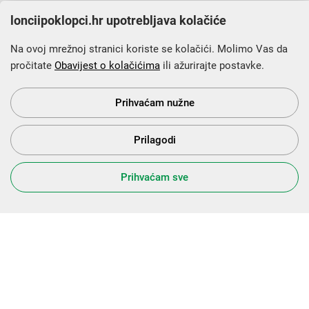
lonciipoklopci.hr upotrebljava kolačiće
Na ovoj mrežnoj stranici koriste se kolačići. Molimo Vas da
pročitate
Obavijest o kolačićima
ili ažurirajte postavke.
Krajnji primatelj financijskog instrumenta sufinanciranog iz
Europskog fonda za regionalni razvoj u sklopu Operativnog
programa „Konkurentnost i kohezija”.
Prihvaćam nužne
Prilagodi
s Vama od 2014. godine!
Prihvaćam sve