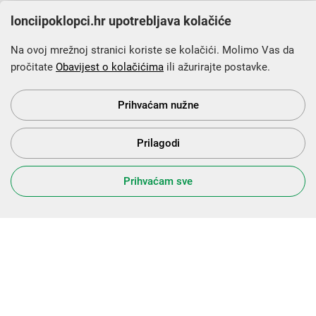
lonciipoklopci.hr upotrebljava kolačiće
Na ovoj mrežnoj stranici koriste se kolačići. Molimo Vas da
pročitate
Obavijest o kolačićima
ili ažurirajte postavke.
Krajnji primatelj financijskog instrumenta sufinanciranog iz
Europskog fonda za regionalni razvoj u sklopu Operativnog
programa „Konkurentnost i kohezija”.
Prihvaćam nužne
Prilagodi
s Vama od 2014. godine!
Prihvaćam sve