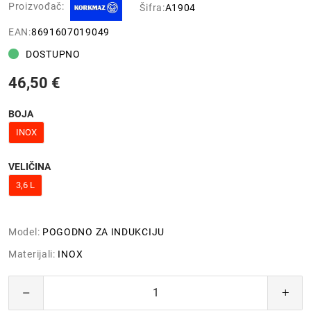
Proizvođač:
Šifra:
A1904
EAN:
8691607019049
DOSTUPNO
46,50 €
BOJA
INOX
VELIČINA
3,6 L
Model:
POGODNO ZA INDUKCIJU
Materijali:
INOX