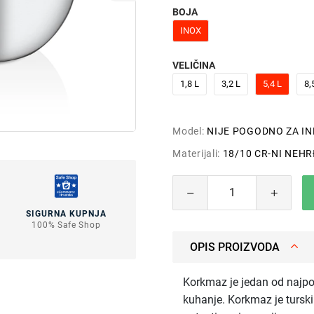
BOJA
INOX
VELIČINA
1,8 L
3,2 L
5,4 L
8,
Model:
NIJE POGODNO ZA I
Materijali:
18/10 CR-NI NEHR
SIGURNA KUPNJA
100% Safe Shop
OPIS PROIZVODA
Korkmaz je jedan od najpo
kuhanje. Korkmaz je turski 