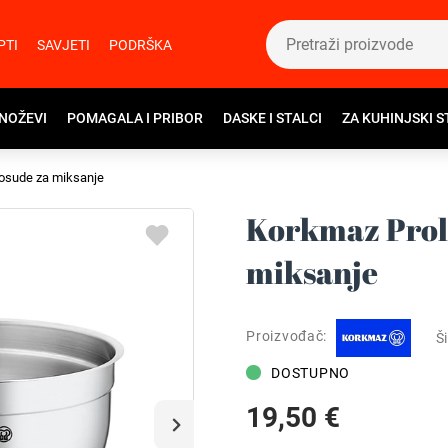
PTI
SAVJETI
PODRŠKA
 NOŽEVI
POMAGALA I PRIBOR
DASKE I STALCI
ZA KUHINJSKI S
osude za miksanje
Korkmaz Proli
miksanje
Proizvođač:
Ši
DOSTUPNO
19,50 €