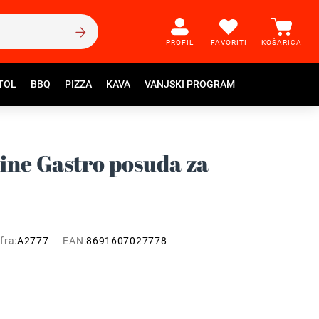
PROFIL
FAVORITI
KOŠARICA
TOL
BBQ
PIZZA
KAVA
VANJSKI PROGRAM
ne Gastro posuda za
fra:
A2777
EAN:
8691607027778