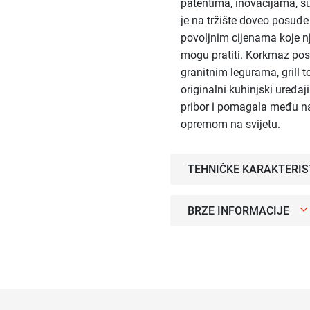
patentima, inovacijama, s
je na tržište doveo posuđ
povoljnim cijenama koje nj
mogu pratiti. Korkmaz pos
granitnim legurama, grill to
originalni kuhinjski uređa
pribor i pomagala među 
opremom na svijetu.
TEHNIČKE KARAKTERIS
BRZE INFORMACIJE