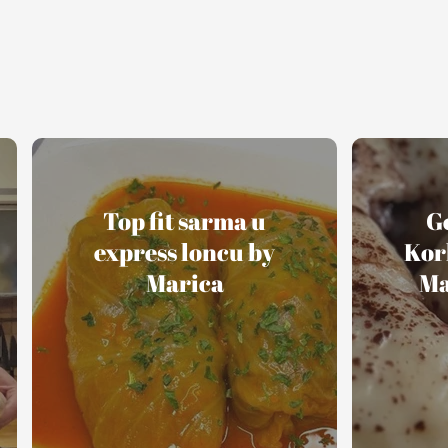
Top fit sarma u
G
express loncu by
Kor
Marica
Ma