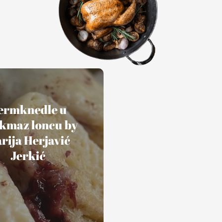
ermknedle u
kmaz loncu by
rija Herjavić
Jerkić