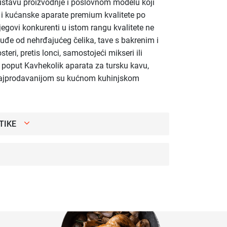
ustavu proizvodnje i poslovnom modelu koji
e i kućanske aparate premium kvalitete po
egovi konkurenti u istom rangu kvalitete ne
uđe od nehrđajućeg čelika, tave s bakrenim i
steri, pretis lonci, samostojeći mikseri ili
ji poput Kavhekolik aparata za tursku kavu,
najprodavanijom su kućnom kuhinjskom
TIKE