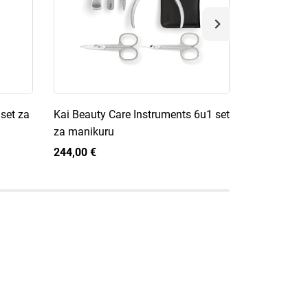
set za
Kai Beauty Care Instruments 6u1 set
de Buyer Vi
za manikuru
227,00 €
244,00 €