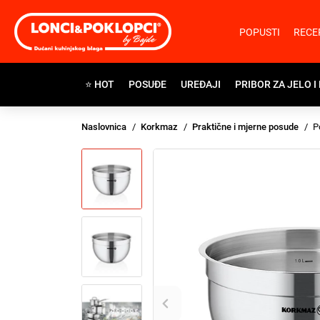
POPUSTI
RECE
⭐ HOT
POSUĐE
UREĐAJI
PRIBOR ZA JELO I
Naslovnica
Korkmaz
Praktične i mjerne posude
P