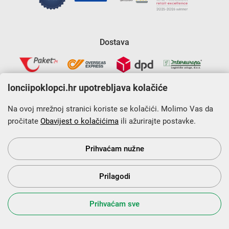
Dostava
lonciipoklopci.hr upotrebljava kolačiće
Na ovoj mrežnoj stranici koriste se kolačići. Molimo Vas da
pročitate
Obavijest o kolačićima
ili ažurirajte postavke.
Krajnji primatelj financijskog instrumenta sufinanciranog iz
Europskog fonda za regionalni razvoj u sklopu Operativnog
programa „Konkurentnost i kohezija”.
Prihvaćam nužne
Prilagodi
s Vama od 2014. godine!
Prihvaćam sve