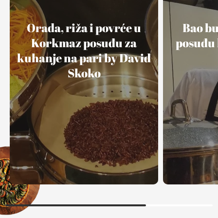
Orada, riža i povrće u
Bao b
Korkmaz posuđu za
posuđu 
kuhanje na pari by David
Skoko