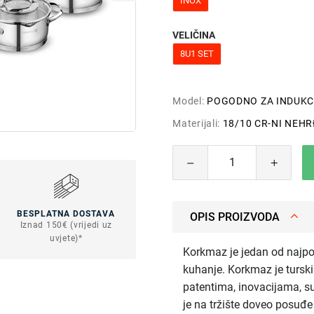
INOX
VELIČINA
8U1 SET
Model:
POGODNO ZA INDUKC
Materijali:
18/10 CR-NI NEHR
BESPLATNA DOSTAVA
OPIS PROIZVODA
Iznad 150€ (vrijedi uz
uvjete)*
Korkmaz je jedan od najpo
kuhanje. Korkmaz je turski 
patentima, inovacijama, s
je na tržište doveo posuđ