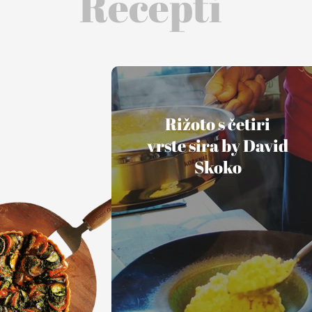
Recepti
Rižoto s četiri
vrste sira by David
Skoko