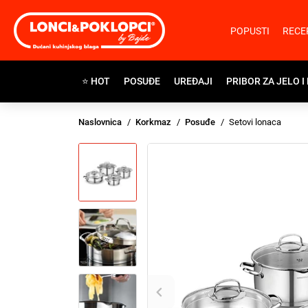
POPUSTI
RECE
⭐ HOT
POSUĐE
UREĐAJI
PRIBOR ZA JELO I
Naslovnica
Korkmaz
Posuđe
Setovi lonaca