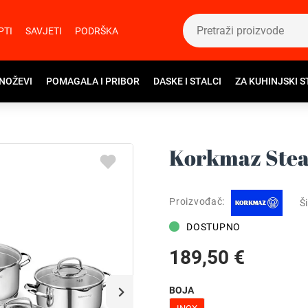
PTI
SAVJETI
PODRŠKA
 NOŽEVI
POMAGALA I PRIBOR
DASKE I STALCI
ZA KUHINJSKI S
Korkmaz Stea
Proizvođač:
Ši
DOSTUPNO
189,50 €
BOJA