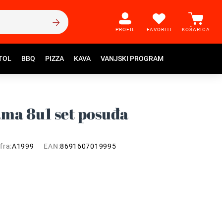
PROFIL
FAVORITI
KOŠARICA
TOL
BBQ
PIZZA
KAVA
VANJSKI PROGRAM
ma 8u1 set posuđa
fra:
A1999
EAN:
8691607019995