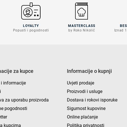
LOYALTY
MASTERCLASS
BE
Popusti i pogodnosti
by Roko Nikolić
Iznad 1
macije za kupce
Informacije o kupnji
 i informacije
Uvjeti prodaje
i
Proizvodi i usluge
va za uporabu proizvoda
Dostava i rokovi isporuke
e pogodnosti
Sigurnost kupovine
tter
Online plaćanje
ka kupcima
Politika privatnosti