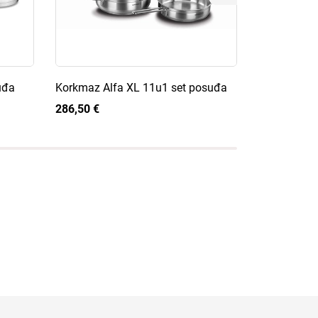
uđa
Korkmaz Alfa XL 11u1 set posuđa
Korkmaz Pl
286,50 €
285,00 €