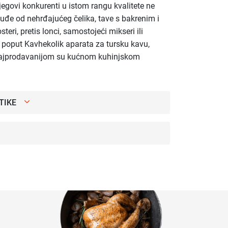
egovi konkurenti u istom rangu kvalitete ne
uđe od nehrđajućeg čelika, tave s bakrenim i
steri, pretis lonci, samostojeći mikseri ili
ji poput Kavhekolik aparata za tursku kavu,
najprodavanijom su kućnom kuhinjskom
TIKE