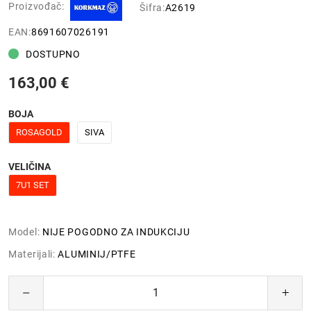
Proizvođač:
Šifra:
A2619
EAN:
8691607026191
DOSTUPNO
163,00 €
BOJA
ROSAGOLD
SIVA
VELIČINA
7U1 SET
Model:
NIJE POGODNO ZA INDUKCIJU
Materijali:
ALUMINIJ/PTFE