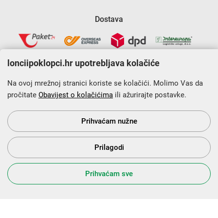
Dostava
lonciipoklopci.hr upotrebljava kolačiće
Na ovoj mrežnoj stranici koriste se kolačići. Molimo Vas da
pročitate
Obavijest o kolačićima
ili ažurirajte postavke.
Krajnji primatelj financijskog instrumenta sufinanciranog iz
Europskog fonda za regionalni razvoj u sklopu Operativnog
programa „Konkurentnost i kohezija”.
Prihvaćam nužne
Prilagodi
s Vama od 2014. godine!
Prihvaćam sve