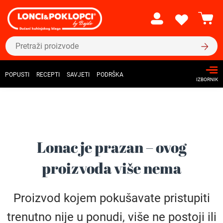
POPUSTI
RECEPTI
SAVJETI
PODRŠKA
IZBORNIK
Lonac je prazan – ovog
proizvoda više nema
Proizvod kojem pokušavate pristupiti
trenutno nije u ponudi, više ne postoji ili