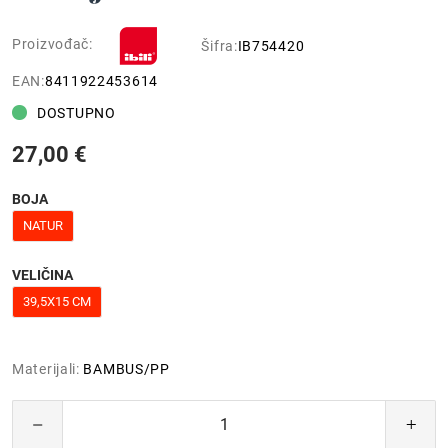
Proizvođač:
Šifra:
IB754420
EAN:
8411922453614
DOSTUPNO
27,00 €
BOJA
NATUR
VELIČINA
39,5X15 CM
Materijali:
BAMBUS/PP