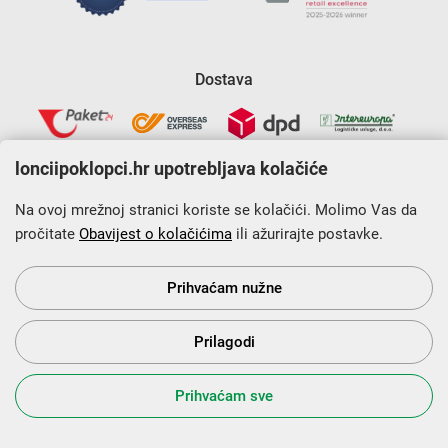
Dostava
lonciipoklopci.hr upotrebljava kolačiće
Na ovoj mrežnoj stranici koriste se kolačići. Molimo Vas da
pročitate
Obavijest o kolačićima
ili ažurirajte postavke.
Krajnji primatelj financijskog instrumenta sufinanciranog iz
Europskog fonda za regionalni razvoj u sklopu Operativnog
programa „Konkurentnost i kohezija”.
Prihvaćam nužne
Prilagodi
s Vama od 2014. godine!
Prihvaćam sve