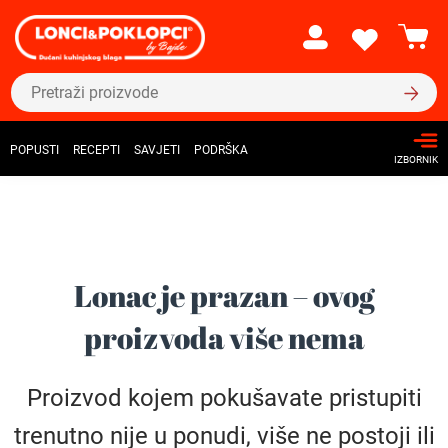
POPUSTI
RECEPTI
SAVJETI
PODRŠKA
IZBORNIK
Lonac je prazan – ovog
proizvoda više nema
Proizvod kojem pokušavate pristupiti
trenutno nije u ponudi, više ne postoji ili