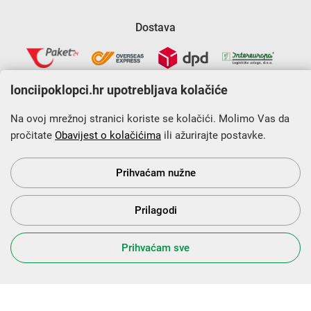
Dostava
lonciipoklopci.hr upotrebljava kolačiće
Na ovoj mrežnoj stranici koriste se kolačići. Molimo Vas da
pročitate
Obavijest o kolačićima
ili ažurirajte postavke.
Krajnji primatelj financijskog instrumenta sufinanciranog iz
Europskog fonda za regionalni razvoj u sklopu Operativnog
programa „Konkurentnost i kohezija”.
Prihvaćam nužne
Prilagodi
s Vama od 2014. godine!
Prihvaćam sve