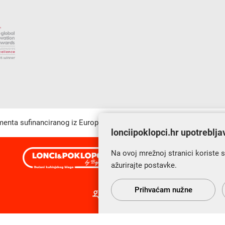
umenta sufinanciranog iz Europskog fonda za regionalni razvoj u sk
lonciipoklopci.hr upotreblja
Na ovoj mrežnoj stranici koriste 
s Vama od 2014. godine!
ažurirajte postavke.
Prihvaćam nužne