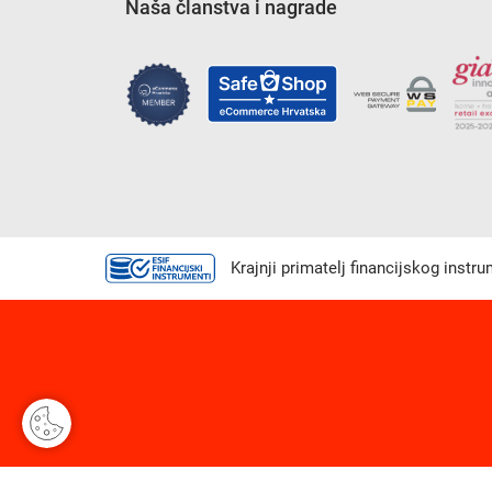
Naša članstva i nagrade
Krajnji primatelj financijskog instr