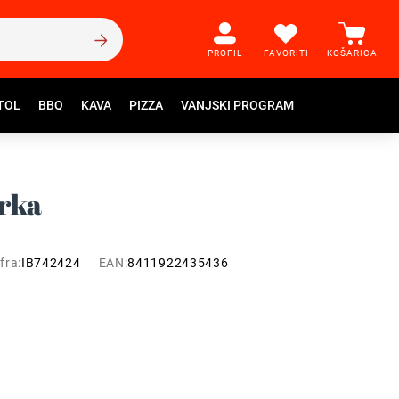
PROFIL
FAVORITI
KOŠARICA
TOL
BBQ
KAVA
PIZZA
VANJSKI PROGRAM
irka
fra:
IB742424
EAN:
8411922435436