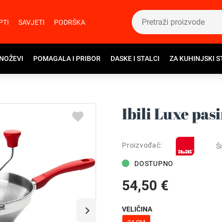
PTI
SAVJETI
PODRŠKA
 NOŽEVI
POMAGALA I PRIBOR
DASKE I STALCI
ZA KUHINJSKI S
Ibili Luxe pas
Proizvođač:
Ši
DOSTUPNO
54,50 €
VELIČINA