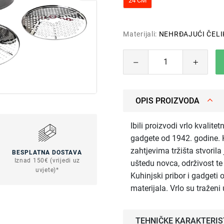
24 CM
Materijali:
NEHRĐAJUĆI ČELI
OPIS PROIZVODA
Ibili proizvodi vrlo kvalite
gadgete od 1942. godine. K
zahtjevima tržišta stvorila
BESPLATNA DOSTAVA
Iznad 150€ (vrijedi uz
uštedu novca, održivost t
uvjete)*
Kuhinjski pribor i gadgeti 
materijala. Vrlo su tražen
TEHNIČKE KARAKTERIS