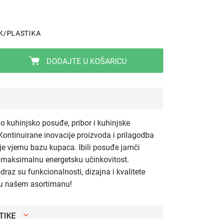
K/PLASTIKA
DODAJTE U KOŠARICU
tno kuhinjsko posuđe, pribor i kuhinjske
ontinuirane inovacije proizvoda i prilagodba
 je vjernu bazu kupaca. Ibili posuđe jamči
e maksimalnu energetsku učinkovitost.
odraz su funkcionalnosti, dizajna i kvalitete
i u našem asortimanu!
TIKE