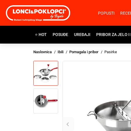
POPUSTI
RECE
⭐ HOT
POSUĐE
UREĐAJI
PRIBOR ZA JELO I
Naslovnica
Ibili
Pomagala i pribor
Pasirke