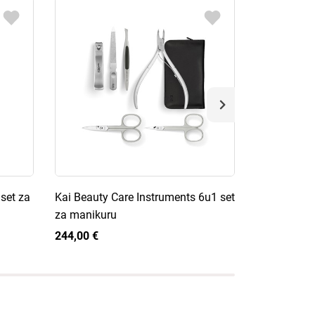
set za
Kai Beauty Care Instruments 6u1 set
de Buyer Vi
za manikuru
227,00 €
244,00 €