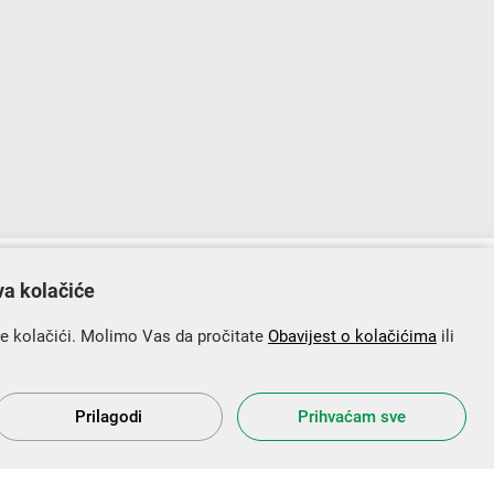
lopu Operativnog programa „Konkurentnost i kohezija”.
va kolačiće
se kolačići. Molimo Vas da pročitate
Obavijest o kolačićima
ili
Prilagodi
Prihvaćam sve