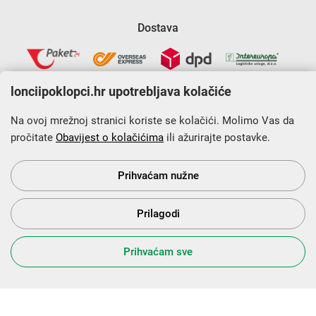
Dostava
lonciipoklopci.hr upotrebljava kolačiće
Na ovoj mrežnoj stranici koriste se kolačići. Molimo Vas da
pročitate
Obavijest o kolačićima
ili ažurirajte postavke.
Krajnji primatelj financijskog instrumenta sufinanciranog iz
Europskog fonda za regionalni razvoj u sklopu Operativnog
programa „Konkurentnost i kohezija”.
Prihvaćam nužne
Prilagodi
s Vama od 2014. godine!
Prihvaćam sve