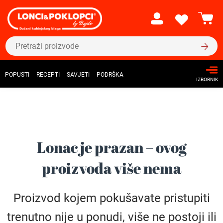
POPUSTI
RECEPTI
SAVJETI
PODRŠKA
IZBORNIK
Lonac je prazan – ovog
proizvoda više nema
Proizvod kojem pokušavate pristupiti
trenutno nije u ponudi, više ne postoji ili