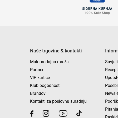
SIGURNA KUPNJA
100% Safe Shop
Naše trgovine & kontakti
Infor
Maloprodajna mreža
Savjeti
Partneri
Recept
VIP kartice
Uputst
Klub pogodnosti
Posebn
Brandovi
Newsle
Kontakti za poslovnu suradnju
Podrš
Pitanja
Raskid