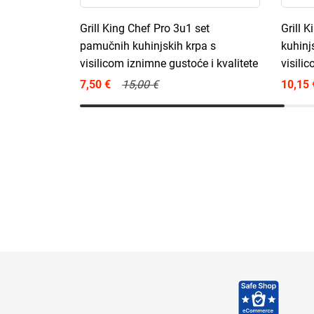
Grill King Chef Pro 3u1 set
Grill 
pamučnih kuhinjskih krpa s
kuhinj
visilicom iznimne gustoće i kvalitete
visili
7,50 €
15,00 €
10,15 