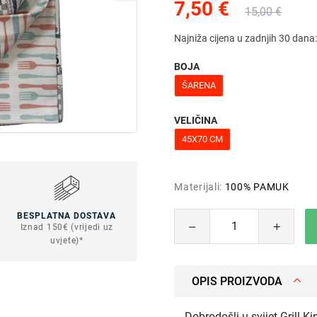
7,50 €
15,00 €
Najniža cijena u zadnjih 30 dana
BOJA
ŠARENA
VELIČINA
45X70 CM
Materijali:
100% PAMUK
BESPLATNA DOSTAVA
Iznad 150€ (vrijedi uz
uvjete)*
OPIS PROIZVODA
Dobrodošli u svijet Grill Ki