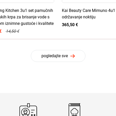
King Kitchen 3u1 set pamučnih
Kai Beauty Care Mimuno 4u1 
skih krpa za brisanje vode s
održavanje noktiju
com iznimne gustoće i kvalitete
365,50 €
€
14,50 €
pogledajte sve