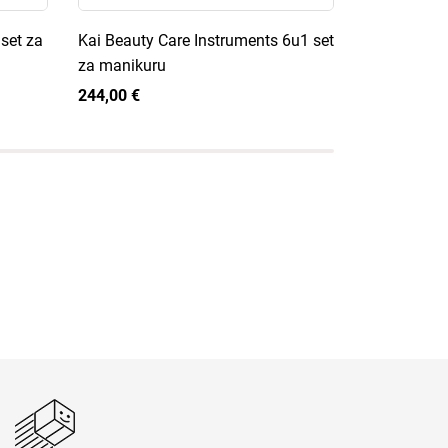
set za
Kai Beauty Care Instruments 6u1 set
de Buyer Vi
za manikuru
227,00 €
244,00 €