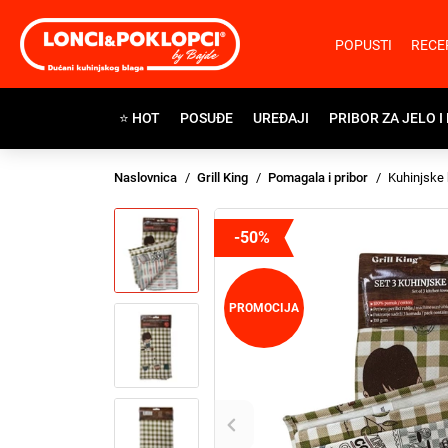
POPUSTI
RECE
⭐ HOT
POSUĐE
UREĐAJI
PRIBOR ZA JELO I
Naslovnica
Grill King
Pomagala i pribor
Kuhinjske 
-50%
PROMOCIJA