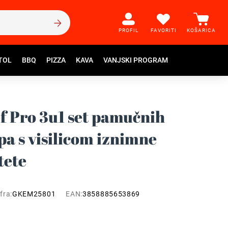
PROFIL
FAVORITI
KOŠARICA
TOL
BBQ
PIZZA
KAVA
VANJSKI PROGRAM
ef Pro 3u1 set pamučnih
pa s visilicom iznimne
tete
fra:
GKEM25801
EAN:
3858885653869