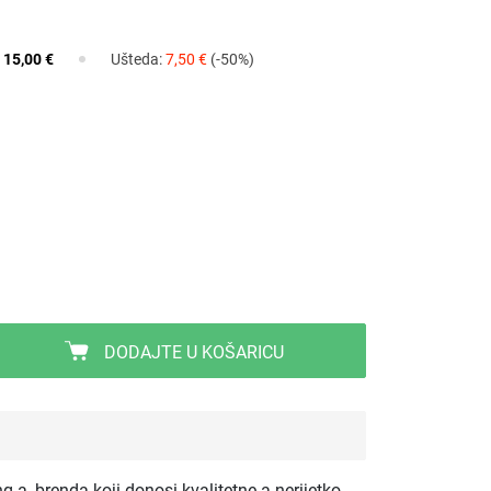
:
15,00 €
Ušteda:
7,50 €
(-50%)
DODAJTE U KOŠARICU
ng-a, brenda koji donosi kvalitetne a nerijetko