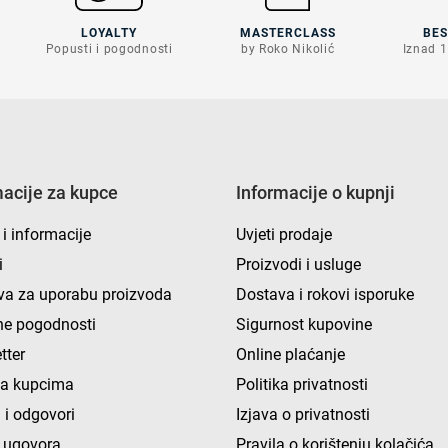
LOYALTY
MASTERCLASS
BE
Popusti i pogodnosti
by Roko Nikolić
Iznad 1
macije za kupce
Informacije o kupnji
 i informacije
Uvjeti prodaje
i
Proizvodi i usluge
va za uporabu proizvoda
Dostava i rokovi isporuke
e pogodnosti
Sigurnost kupovine
tter
Online plaćanje
ka kupcima
Politika privatnosti
 i odgovori
Izjava o privatnosti
 ugovora
Pravila o korištenju kolačića