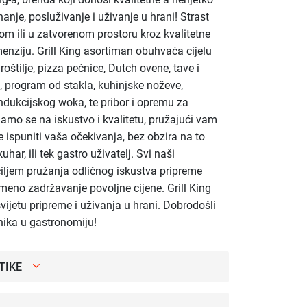
anje, posluživanje i uživanje u hrani! Strast
m ili u zatvorenom prostoru kroz kvalitetne
enziju. Grill King asortiman obuhvaća cijelu
oštilje, pizza pećnice, Dutch ovene, tave i
 program od stakla, kuhinjske noževe,
ndukcijskog woka, te pribor i opremu za
njamo se na iskustvo i kvalitetu, pružajući vam
 ispuniti vaša očekivanja, bez obzira na to
 kuhar, ili tek gastro uživatelj. Svi naši
 ciljem pružanja odličnog iskustva pripreme
emeno zadržavanje povoljne cijene. Grill King
vijetu pripreme i uživanja u hrani. Dobrodošli
nika u gastronomiju!
TIKE