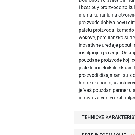
i best buy proizvode za kuh
prema kuhanju na otvoreno
proizvode dobiva novu dim
paletu proizvoda: kamado r
wokove, porculansko suđe,
inovativne uređaje poput i
roštiljanje i pečenje. Osla
pouzdane proizvode koji će
jeste li početnik ili iskusni
proizvodi dizajnirani su s
hrane i kuhanja, uz istovr
je Vaš pouzdan partner u s
u našu zajednicu zaljublje
TEHNIČKE KARAKTERIS