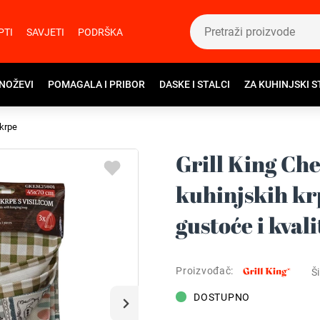
PTI
SAVJETI
PODRŠKA
 NOŽEVI
POMAGALA I PRIBOR
DASKE I STALCI
ZA KUHINJSKI S
krpe
Grill King Ch
kuhinjskih kr
gustoće i kvali
Proizvođač:
Ši
DOSTUPNO