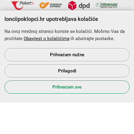
lonciipoklopci.hr upotrebljava kolačiće
Na ovoj mrežnoj stranici koriste se kolačići. Molimo Vas da
pročitate
Obavijest o kolačićima
ili ažurirajte postavke.
Krajnji primatelj financijskog instrumenta sufinanciranog iz
Europskog fonda za regionalni razvoj u sklopu Operativnog
programa „Konkurentnost i kohezija”.
Prihvaćam nužne
Prilagodi
s Vama od 2014. godine!
Prihvaćam sve