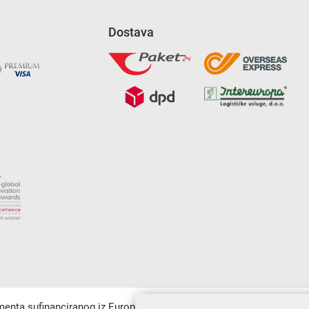
Dostava
umenta sufinanciranog iz Europskog fonda za regionalni razvoj u sk