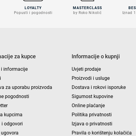
LOYALTY
MASTERCLASS
BE
Popusti i pogodnosti
by Roko Nikolić
Iznad 1
macije za kupce
Informacije o kupnji
 i informacije
Uvjeti prodaje
i
Proizvodi i usluge
va za uporabu proizvoda
Dostava i rokovi isporuke
e pogodnosti
Sigurnost kupovine
tter
Online plaćanje
ka kupcima
Politika privatnosti
 i odgovori
Izjava o privatnosti
 ugovora
Pravila o korištenju kolačića