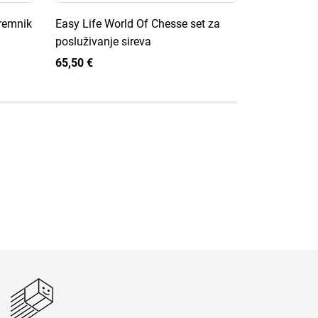
premnik
Easy Life World Of Chesse set za
Easy Life K
posluživanje sireva
kuhinjskog 
65,50 €
65,50 €