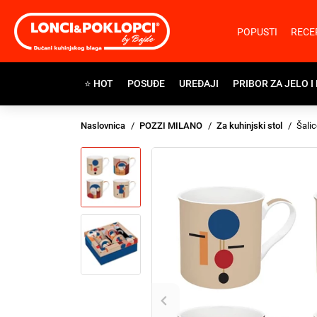
POPUSTI
RECE
⭐ HOT
POSUĐE
UREĐAJI
PRIBOR ZA JELO I
Naslovnica
POZZI MILANO
Za kuhinjski stol
Šalic