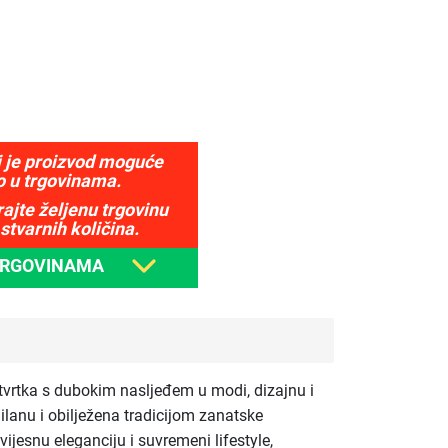
j je proizvod moguće
o u trgovinama.
ajte željenu trgovinu
stvarnih količina.
TRGOVINAMA
 tvrtka s dubokim nasljeđem u modi, dizajnu i
Milanu i obilježena tradicijom zanatske
ijesnu eleganciju i suvremeni lifestyle,