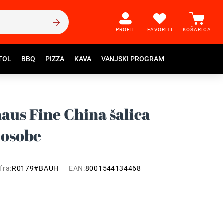
PROFIL
FAVORITI
KOŠARICA
TOL
BBQ
PIZZA
KAVA
VANJSKI PROGRAM
aus Fine China šalica
4 osobe
fra:
R0179#BAUH
EAN:
8001544134468