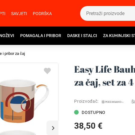
PTI
SAVJETI
PODRŠKA
 NOŽEVI
POMAGALA I PRIBOR
DASKE I STALCI
ZA KUHINJSKI S
e i pribor za čaj
Easy Life Bauh
za čaj, set za 
Proizvođač:
Ši
DOSTUPNO
38,50 €