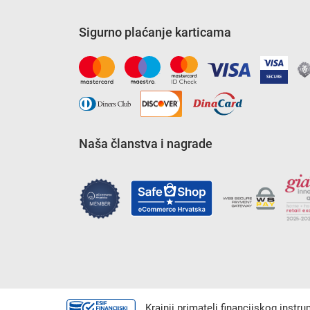
Sigurno plaćanje karticama
Naša članstva i nagrade
Krajnji primatelj financijskog instr