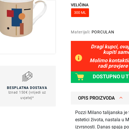
VELIČINA
300 ML
Materijali:
PORCULAN
Dragi kupci, ova
kupiti sam
Molimo kontaktir
radi provjere 
DOSTUPNO U 
BESPLATNA DOSTAVA
Iznad 150€ (vrijedi uz
OPIS PROIZVODA
uvjete)*
Pozzi Milano talijanska je
estetici života, nastala u 
izvrsnosti. Danas spaja pov