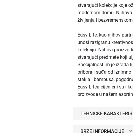
stvarajući kolekcije koje o
modernom domu. Njihova filo
življenja i bezvremenskom
Easy Life, kao njihov part
unosi razigranu kreativno
kolekciju. Njihovi proizvod
stvarajući predmete koji u
Specijalnost im je izrada l
pribora i suđa od iznimno 
stakla i bambusa, pogodno
Easy Lifea cijenjeni su i k
proizvode u našem asorti
TEHNIČKE KARAKTERIS
BRZE INFORMACIJE