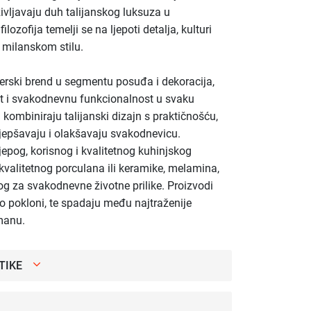
življavaju duh talijanskog luksuza u
zofija temelji se na ljepoti detalja, kulturi
 milanskom stilu.
nerski brend u segmentu posuđa i dekoracija,
st i svakodnevnu funkcionalnost u svaku
i kombiniraju talijanski dizajn s praktičnošću,
ljepšavaju i olakšavaju svakodnevicu.
ijepog, korisnog i kvalitetnog kuhinjskog
kvalitetnog porculana ili keramike, melamina,
g za svakodnevne životne prilike. Proizvodi
ao pokloni, te spadaju među najtraženije
manu.
TIKE