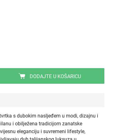
DODAJTE U KOŠARICU
 tvrtka s dubokim nasljeđem u modi, dizajnu i
Milanu i obilježena tradicijom zanatske
ijesnu eleganciju i suvremeni lifestyle,
življavaju duh talijanskog luksuza u