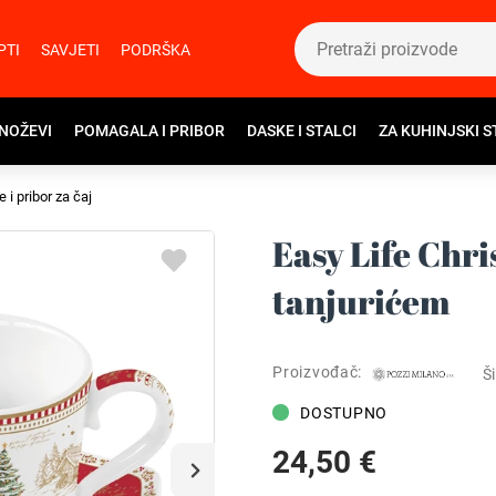
PTI
SAVJETI
PODRŠKA
 NOŽEVI
POMAGALA I PRIBOR
DASKE I STALCI
ZA KUHINJSKI S
e i pribor za čaj
Easy Life Chr
tanjurićem
Proizvođač:
Ši
DOSTUPNO
24,50 €