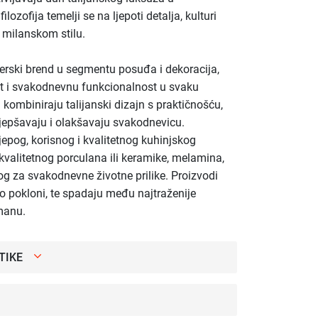
zofija temelji se na ljepoti detalja, kulturi
 milanskom stilu.
nerski brend u segmentu posuđa i dekoracija,
st i svakodnevnu funkcionalnost u svaku
i kombiniraju talijanski dizajn s praktičnošću,
ljepšavaju i olakšavaju svakodnevicu.
ijepog, korisnog i kvalitetnog kuhinjskog
kvalitetnog porculana ili keramike, melamina,
g za svakodnevne životne prilike. Proizvodi
ao pokloni, te spadaju među najtraženije
manu.
TIKE