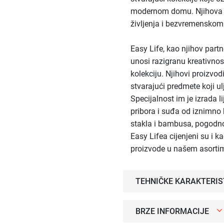
modernom domu. Njihova filo
življenja i bezvremenskom
Easy Life, kao njihov part
unosi razigranu kreativno
kolekciju. Njihovi proizvod
stvarajući predmete koji u
Specijalnost im je izrada l
pribora i suđa od iznimno 
stakla i bambusa, pogodno
Easy Lifea cijenjeni su i k
proizvode u našem asorti
TEHNIČKE KARAKTERIS
BRZE INFORMACIJE