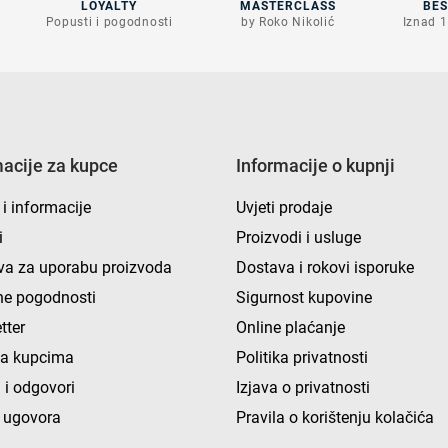
LOYALTY
MASTERCLASS
BE
Popusti i pogodnosti
by Roko Nikolić
Iznad 1
macije za kupce
Informacije o kupnji
 i informacije
Uvjeti prodaje
i
Proizvodi i usluge
va za uporabu proizvoda
Dostava i rokovi isporuke
e pogodnosti
Sigurnost kupovine
tter
Online plaćanje
ka kupcima
Politika privatnosti
 i odgovori
Izjava o privatnosti
 ugovora
Pravila o korištenju kolačića