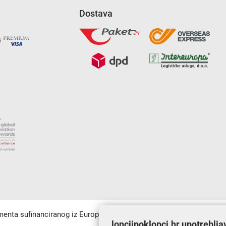
Dostava
umenta sufinanciranog iz Europskog fonda za regionalni razvoj u sk
lonciipoklopci.hr upotreblja