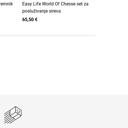
premnik
Easy Life World Of Chesse set za
Easy Life K
posluživanje sireva
kuhinjskog 
65,50 €
65,50 €