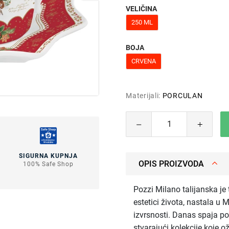
VELIČINA
250 ML
BOJA
CRVENA
Materijali:
PORCULAN
SIGURNA KUPNJA
OPIS PROIZVODA
100% Safe Shop
Pozzi Milano talijanska je
estetici života, nastala u 
izvrsnosti. Danas spaja pov
stvarajući kolekcije koje o