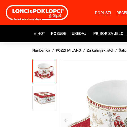
POPUSTI
RECE
⭐ HOT
POSUĐE
UREĐAJI
PRIBOR ZA JELO I
Naslovnica
POZZI MILANO
Za kuhinjski stol
Šalic