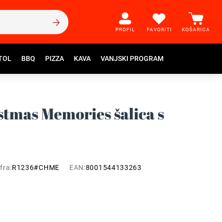
PROFIL
FAVORITI
KOŠARICA
TOL
BBQ
PIZZA
KAVA
VANJSKI PROGRAM
istmas Memories šalica s
fra:
R1236#CHME
EAN:
8001544133263