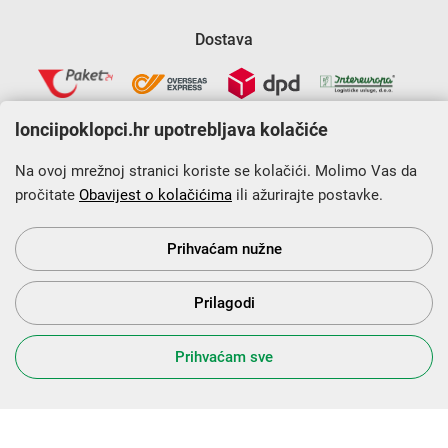
Dostava
lonciipoklopci.hr upotrebljava kolačiće
Na ovoj mrežnoj stranici koriste se kolačići. Molimo Vas da
pročitate
Obavijest o kolačićima
ili ažurirajte postavke.
Krajnji primatelj financijskog instrumenta sufinanciranog iz
Europskog fonda za regionalni razvoj u sklopu Operativnog
programa „Konkurentnost i kohezija”.
Prihvaćam nužne
Prilagodi
s Vama od 2014. godine!
Prihvaćam sve