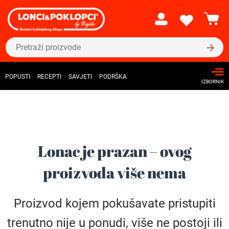
POPUSTI
RECEPTI
SAVJETI
PODRŠKA
IZBORNIK
Lonac je prazan – ovog
proizvoda više nema
Proizvod kojem pokušavate pristupiti
trenutno nije u ponudi, više ne postoji ili