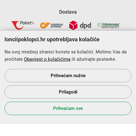
Dostava
lonciipoklopci.hr upotrebljava kolačiće
Na ovoj mrežnoj stranici koriste se kolačići. Molimo Vas da
pročitate
Obavijest o kolačićima
ili ažurirajte postavke.
Krajnji primatelj financijskog instrumenta sufinanciranog iz
Europskog fonda za regionalni razvoj u sklopu Operativnog
programa „Konkurentnost i kohezija”.
Prihvaćam nužne
Prilagodi
s Vama od 2014. godine!
Prihvaćam sve