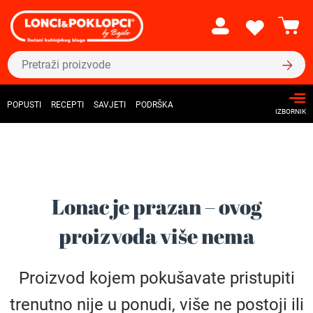
POPUSTI
RECEPTI
SAVJETI
PODRŠKA
IZBORNIK
Lonac je prazan – ovog
proizvoda više nema
Proizvod kojem pokušavate pristupiti
trenutno nije u ponudi, više ne postoji ili