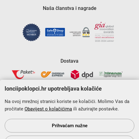
Naša članstva i nagrade
Dostava
lonciipoklopci.hr upotrebljava kolačiće
Na ovoj mrežnoj stranici koriste se kolačići. Molimo Vas da
pročitate
Obavijest o kolačićima
ili ažurirajte postavke.
Krajnji primatelj financijskog instrumenta sufinanciranog iz
Europskog fonda za regionalni razvoj u sklopu Operativnog
programa „Konkurentnost i kohezija”.
Prihvaćam nužne