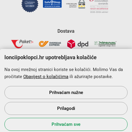
Dostava
lonciipoklopci.hr upotrebljava kolačiće
Na ovoj mrežnoj stranici koriste se kolačići. Molimo Vas da
pročitate
Obavijest o kolačićima
ili ažurirajte postavke.
Krajnji primatelj financijskog instrumenta sufinanciranog iz
Europskog fonda za regionalni razvoj u sklopu Operativnog
programa „Konkurentnost i kohezija”.
Prihvaćam nužne
Prilagodi
s Vama od 2014. godine!
Prihvaćam sve