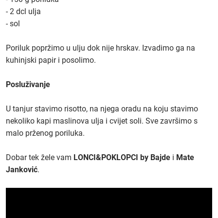
- 2 dcl ulja
- sol
Poriluk popržimo u ulju dok nije hrskav. Izvadimo ga na
kuhinjski papir i posolimo.
Posluživanje
U tanjur stavimo risotto, na njega oradu na koju stavimo
nekoliko kapi maslinova ulja i cvijet soli. Sve završimo s
malo prženog poriluka.
Dobar tek žele vam
LONCI&POKLOPCI by Bajde
i
Mate
Janković
.