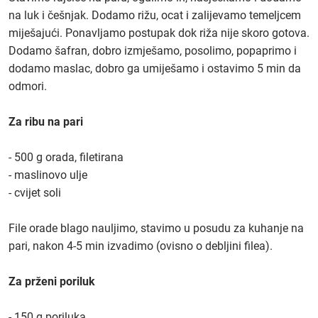
na luk i češnjak. Dodamo rižu, ocat i zalijevamo temeljcem
miješajući. Ponavljamo postupak dok riža nije skoro gotova.
Dodamo šafran, dobro izmješamo, posolimo, popaprimo i
dodamo maslac, dobro ga umiješamo i ostavimo 5 min da
odmori.
Za ribu na pari
- 500 g orada, filetirana
- maslinovo ulje
- cvijet soli
File orade blago nauljimo, stavimo u posudu za kuhanje na
pari, nakon 4-5 min izvadimo (ovisno o debljini filea).
Za prženi poriluk
- 150 g poriluka