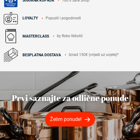
100% Safe Shop
SIGURNA KUPNJA
Popusti i pogodnosti
LOYALTY
by Roko Nikolić
MASTERCLASS
Iznad 150€ (vrijedi uz uvjete)*
BESPLATNA DOSTAVA
Prvi saznajte za odlične ponude
Želim ponude!