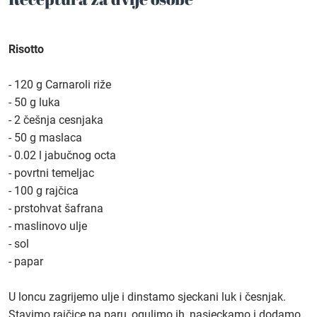
Risotto
- 120 g Carnaroli riže
- 50 g luka
- 2 češnja cesnjaka
- 50 g maslaca
- 0.02 l jabučnog octa
- povrtni temeljac
- 100 g rajčica
- prstohvat šafrana
- maslinovo ulje
- sol
- papar
U loncu zagrijemo ulje i dinstamo sjeckani luk i česnjak.
Stavimo rajčice na paru, ogulimo ih, nasjeckamo i dodamo