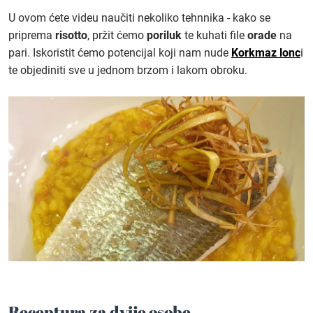
U ovom ćete videu naučiti nekoliko tehnnika - kako se
priprema
risotto
, pržit ćemo
poriluk
te kuhati file
orade
na
pari. Iskoristit ćemo potencijal koji nam nude
Korkmaz lonc
i
te objediniti sve u jednom brzom i lakom obroku.
Receptura za dvije osobe