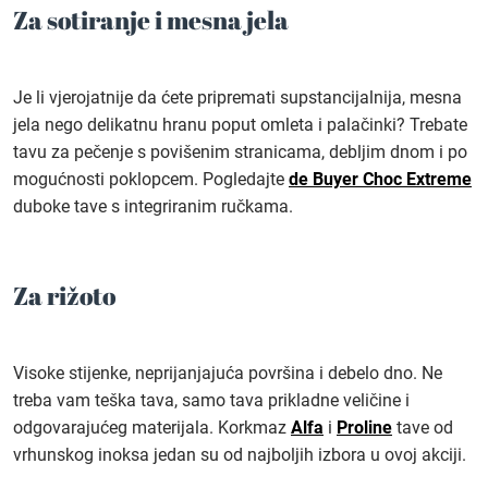
Za sotiranje i mesna jela
Je li vjerojatnije da ćete pripremati supstancijalnija, mesna
jela nego delikatnu hranu poput omleta i palačinki? Trebate
tavu za pečenje s povišenim stranicama, debljim dnom i po
mogućnosti poklopcem. Pogledajte
de Buyer Choc Extreme
duboke tave s integriranim ručkama.
Za rižoto
Visoke stijenke, neprijanjajuća površina i debelo dno. Ne
treba vam teška tava, samo tava prikladne veličine i
odgovarajućeg materijala. Korkmaz
Alfa
i
Proline
tave od
vrhunskog inoksa jedan su od najboljih izbora u ovoj akciji.