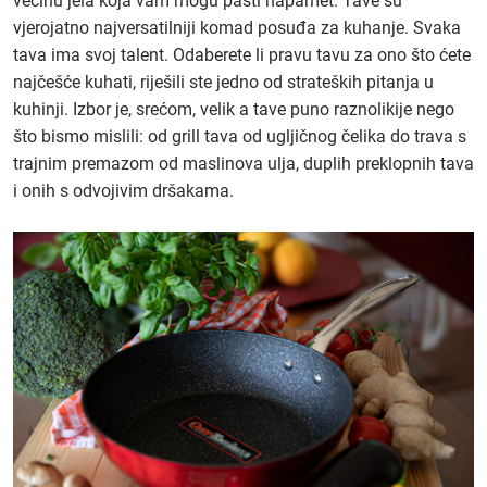
većinu jela koja vam mogu pasti napamet. Tave su
vjerojatno najversatilniji komad posuđa za kuhanje. Svaka
tava ima svoj talent. Odaberete li pravu tavu za ono što ćete
najčešće kuhati, riješili ste jedno od strateških pitanja u
kuhinji. Izbor je, srećom, velik a tave puno raznolikije nego
što bismo mislili: od grill tava od ugljičnog čelika do trava s
trajnim premazom od maslinova ulja, duplih preklopnih tava
i onih s odvojivim dršakama.