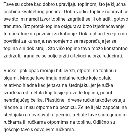
Tave su dobre kad dobro upravljaju toplinom, što je ključna
osobina kvalitetnog posuđa. Dobri vodiči topline napravit će
sve što im naredi izvor topline, zagrijati se ili ohladiti, gotovo
trenutno. Brz protok topline osigurava brzo izjednačavanje
temperature na površini za kuhanje. Dok toplina teče prema
površini za kuhanje, ravnomjerno se raspoređuje jer se
toplina širi dok struji. Što više topline tava može konstantno
zadržati, hrana će se bolje pržiti a tekućine brže reducirati.
Ručke i poklopac moraju biti čvrsti, otporni na toplinu i
sigurni. Mnoge tave imaju metalne ručke koje ostaju
relativno hladne kad je tava na štednjaku, jer je ručka
izrađena od metala koji lošije provode toplinu, poput
nehrđajućeg čelika. Plastične i drvene ručke također ostaju
hladne, ali nisu otporne na pećnicu. Želite li jela započeti na
štednjaku a dovršavati u pećnici, trebate tave s integriranim
ručkama ili ručkama otpornima na toplinu. Odlično su
rješenje tave s odvojivim ručkama.