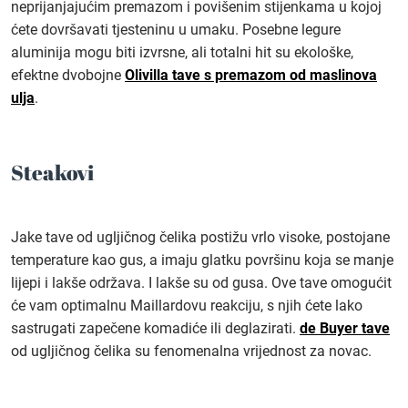
neprijanjajućim premazom i povišenim stijenkama u kojoj
ćete dovršavati tjesteninu u umaku. Posebne legure
aluminija mogu biti izvrsne, ali totalni hit su ekološke,
efektne dvobojne
Olivilla tave s premazom od maslinova
ulja
.
Steakovi
Jake tave od ugljičnog čelika postižu vrlo visoke, postojane
temperature kao gus, a imaju glatku površinu koja se manje
lijepi i lakše održava. I lakše su od gusa. Ove tave omogućit
će vam optimalnu Maillardovu reakciju, s njih ćete lako
sastrugati zapečene komadiće ili deglazirati.
de Buyer tave
od ugljičnog čelika su fenomenalna vrijednost za novac.