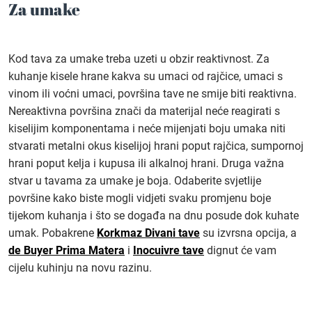
Za umake
Kod tava za umake treba uzeti u obzir reaktivnost. Za
kuhanje kisele hrane kakva su umaci od rajčice, umaci s
vinom ili voćni umaci, površina tave ne smije biti reaktivna.
Nereaktivna površina znači da materijal neće reagirati s
kiselijim komponentama i neće mijenjati boju umaka niti
stvarati metalni okus kiselijoj hrani poput rajčica, sumpornoj
hrani poput kelja i kupusa ili alkalnoj hrani. Druga važna
stvar u tavama za umake je boja. Odaberite svjetlije
površine kako biste mogli vidjeti svaku promjenu boje
tijekom kuhanja i što se događa na dnu posude dok kuhate
umak. Pobakrene
Korkmaz Divani tave
su izvrsna opcija, a
de Buyer Prima Matera
i
Inocuivre tave
dignut će vam
cijelu kuhinju na novu razinu.