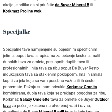
akcija je prilika da si priuštite
de Buyer Mineral B
ili
Korkmaz Proline wok
.
Specijalke
Specijalne tave namijenjene su pojedinim specifičnim
jelima, poput tava s rupicama za pečenje kestena, malih
dubokih tava za omlete, preklopnih duplih tava ili
profesionalnih linija tava za ribu poput De Buyer Resto
indukcijskih tava sa staklenim poklopcem. Ima ih smisla
kupiti za jela koja su vam posebno važna ili ih često
pripremate. Pažnju su nam privukla
Korkmaz Granita
kombinirana, dupla tava koja se preklapa pogodna za ribu,
Korkmaz
Galaxy Omelette
tava za omlete, de Buyer
Outdoor
tava
za pečenje kestena na otvorenoj vatri i ravna,
duguljasta de Buyer
Mineral B grill tava
iz koje izravno