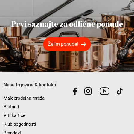
Prvi saznajte za odlične ponude
Želim ponude!
Naše trgovine & kontakti
Maloprodajna mreža
Partneri
VIP kartice
Klub pogodnosti
Brandovi