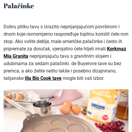
Palačinke
Dobru plitku tavu s izrazito neprijanjajućom površinom i
dnom koje ravnomjerno raspoređuje toplinu koristit ćete non
stop. Ako volite deblje, male američke palačinke i često ih
pripremate za doručak, vjerojatno ćete htjeti imati
Korkmaz
Mia Granita
neprijanjajuću tavu s granitnim slojem i
udubinama za sedam palačinki. de Buyerove tave su bez
premca, a ako želite nešto lakše i posebno dizajnirano,
talijanske
Illa Bio Cook tave
mogle biti vaš izbor.