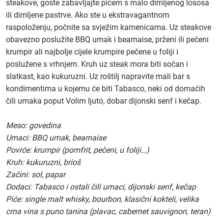
steakove, goste zabavljajte pićem s malo dimljenog lososa
ili dimljene pastrve. Ako ste u ekstravagantnom
raspoloženju, počnite sa svježim kamenicama. Uz steakove
obavezno poslužite BBQ umak i bearnaise, prženi ili pečeni
krumpir ali najbolje cijele krumpire pečene u foliji i
poslužene s vrhnjem. Kruh uz steak mora biti sočan i
slatkast, kao kukuruzni. Uz roštilj napravite mali bar s
kondimentima u kojemu će biti Tabasco, neki od domaćih
čili umaka poput Volim ljuto, dobar dijonski senf i kečap.
Meso: govedina
Umaci: BBQ umak, bearnaise
Povrće: krumpir (pomfrit, pečeni, u foliji…)
Kruh: kukuruzni, brioš
Začini: sol, papar
Dodaci: Tabasco i ostali čili umaci, dijonski senf, kečap
Piće: single malt whisky, bourbon, klasični kokteli, velika
crna vina s puno tanina (plavac, cabernet sauvignon, teran)