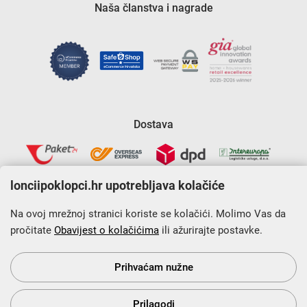
Naša članstva i nagrade
Dostava
lonciipoklopci.hr upotrebljava kolačiće
Na ovoj mrežnoj stranici koriste se kolačići. Molimo Vas da
pročitate
Obavijest o kolačićima
ili ažurirajte postavke.
Krajnji primatelj financijskog instrumenta sufinanciranog iz
Europskog fonda za regionalni razvoj u sklopu Operativnog
programa „Konkurentnost i kohezija”.
Prihvaćam nužne
Prilagodi
s Vama od 2014. godine!