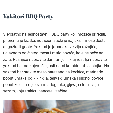
Yakitori BBQ Party
Vjerojatno najjednostavniji BBQ party koji možete prirediti,
priprema je kratka, nutricionistički je najlakši i može dosta
angažirati goste. Yakitori je japanska verzija ražnjića,
uglavnom od čistog mesa i malo povrća, koje se peče na
žaru. Ražnjiće napravite dan ranije ili kraj roštilja napravite
yakitori bar na kojem će gosti sami kombinirati sastojke. Na
yakitori bar stavite meso narezano na kockice, marinade
poput umaka od kikirikija, teriyaki umaka i slično, povrće
poput zelenih dijelova mladog luka, gljiva, celera, čilija,
sezam, koju trakicu pancete i začine.