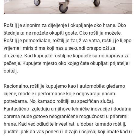
Roštilj je sinonim za dijeljenje i okupljanje oko hrane. Oko
štednjaka ne možete okupiti goste. Oko roštilja možete.
Roštilj je primordialan, roštilj je žar, živa vatra, roštilj je lijepo
vrijeme i miris dima koji nas u sekundi oraspoloži za
druženje. Kad kupujete roštilj ne kupujete samo napravu za
pečenje. Kupujete mjesto oko kojeg ćete okupljati prijatelje i
obitelj.
Racionalno, roštilje kupujemo kao i automobile: gledamo
cijene, modele i performanse koje odgovaraju našim
potrebama. No, kamado roštilji su specifičan slučaj.
Fantastično izgledaju a njihove tehničke inovacije i dodatna
oprema nude gotovo neograničene mogućnosti u pripremi
hrane. Kad već odlučite investirati u dobar kamado roštilj,
pustite ipak da vas ponesu i dizajn i osjećaj koji imate kad u