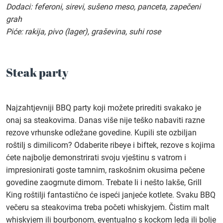
Dodaci: feferoni, sirevi, sušeno meso, panceta, zapečeni
grah
Piće: rakija, pivo (lager), graševina, suhi rose
Steak party
Najzahtjevniji BBQ party koji možete prirediti svakako je
onaj sa steakovima. Danas više nije teško nabaviti razne
rezove vrhunske odležane govedine. Kupili ste ozbiljan
roštilj s dimilicom? Odaberite ribeye i biftek, rezove s kojima
ćete najbolje demonstrirati svoju vještinu s vatrom i
impresionirati goste tamnim, raskošnim okusima pečene
govedine zaogrnute dimom. Trebate li i nešto lakše, Grill
King roštilji fantastično će ispeći janjeće kotlete. Svaku BBQ
večeru sa steakovima treba početi whiskyjem. Čistim malt
whiskyjem ili bourbonom, eventualno s kockom leda ili bolje