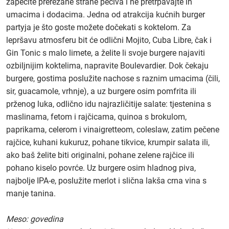
zapecite prerezane strane peciva i ne pretrpavajte ih
umacima i dodacima. Jedna od atrakcija kućnih burger
partyja je što goste možete dočekati s koktelom. Za
lepršavu atmosferu bit će odlični Mojito, Cuba Libre, čak i
Gin Tonic s malo limete, a želite li svoje burgere najaviti
ozbiljnijim koktelima, napravite Boulevardier. Dok čekaju
burgere, gostima poslužite nachose s raznim umacima (čili,
sir, guacamole, vrhnje), a uz burgere osim pomfrita ili
prženog luka, odlično idu najrazličitije salate: tjestenina s
maslinama, fetom i rajčicama, quinoa s brokulom,
paprikama, celerom i vinaigretteom, coleslaw, zatim pečene
rajčice, kuhani kukuruz, pohane tikvice, krumpir salata ili,
ako baš želite biti originalni, pohane zelene rajčice ili
pohano kiselo povrće. Uz burgere osim hladnog piva,
najbolje IPA-e, poslužite merlot i slična lakša crna vina s
manje tanina.
Meso: govedina