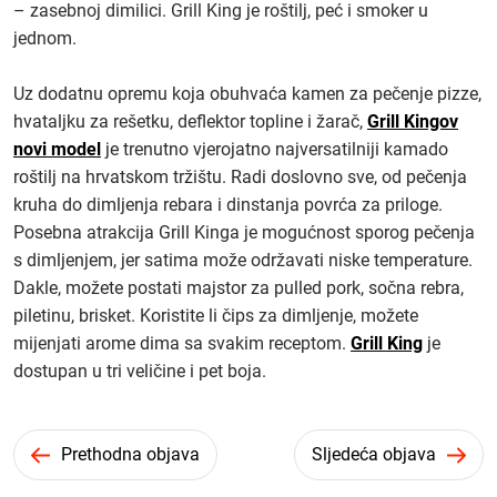
– zasebnoj dimilici. Grill King je roštilj, peć i smoker u
jednom.
Uz dodatnu opremu koja obuhvaća kamen za pečenje pizze,
hvataljku za rešetku, deflektor topline i žarač,
Grill Kingov
novi model
je trenutno vjerojatno najversatilniji kamado
roštilj na hrvatskom tržištu. Radi doslovno sve, od pečenja
kruha do dimljenja rebara i dinstanja povrća za priloge.
Posebna atrakcija Grill Kinga je mogućnost sporog pečenja
s dimljenjem, jer satima može održavati niske temperature.
Dakle, možete postati majstor za pulled pork, sočna rebra,
piletinu, brisket. Koristite li čips za dimljenje, možete
mijenjati arome dima sa svakim receptom.
Grill King
je
dostupan u tri veličine i pet boja.
Prethodna objava
Sljedeća objava