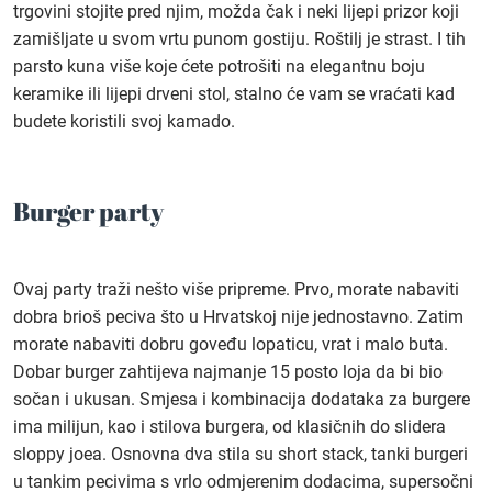
trgovini stojite pred njim, možda čak i neki lijepi prizor koji
zamišljate u svom vrtu punom gostiju. Roštilj je strast. I tih
parsto kuna više koje ćete potrošiti na elegantnu boju
keramike ili lijepi drveni stol, stalno će vam se vraćati kad
budete koristili svoj kamado.
Burger party
Ovaj party traži nešto više pripreme. Prvo, morate nabaviti
dobra brioš peciva što u Hrvatskoj nije jednostavno. Zatim
morate nabaviti dobru goveđu lopaticu, vrat i malo buta.
Dobar burger zahtijeva najmanje 15 posto loja da bi bio
sočan i ukusan. Smjesa i kombinacija dodataka za burgere
ima milijun, kao i stilova burgera, od klasičnih do slidera
sloppy joea. Osnovna dva stila su short stack, tanki burgeri
u tankim pecivima s vrlo odmjerenim dodacima, supersočni