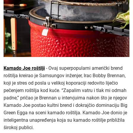
Kamado Joe roštilji
- Ovaj superpopularni američki brend
roštilja kreirao je Samsungov inženjer, Irac Bobby Brennan,
koji je stres od posla u velikoj koporaciji redovito liječio
pečenjem roštilja kod kuće. “Zapalim vatru i tlak mi odmah
padne,” pričao je Brennan u intervjuima nakon što je njegov
Kamado Joe postao kultni brend i dokrajčio dominaciju Big
Green Egga na sceni kamado roštilja. Kamado Joe donio je
inteligentna unapređenja koja su kamado roštilje približila
širokoj publici.