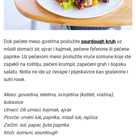
Dok pečete meso gostima poslužite
sourdough kruh
uz
mladi domaći sir, ajvar i kajmak, pečene feferone ili pečene
paprike. Uz pečenom meso poslužite vruće somune koje ste
zapekli na roštilju, pečeni krumpir, zapečeni grah i šopsku
salatu. Ništa ne ide uz ćevape i pljeskavice kao graševine i
suhi rosei.
Meso: govedina, teletina, svinjetina (kotleti, vratina),
kobasice
Umaci: čili umaci, kajmak, ajvar
Povrće: crveni luk, paprika, mladi luk, rajčica
Začini: sol, papar, ljuta paprika
Kruh: somuni, sourdough