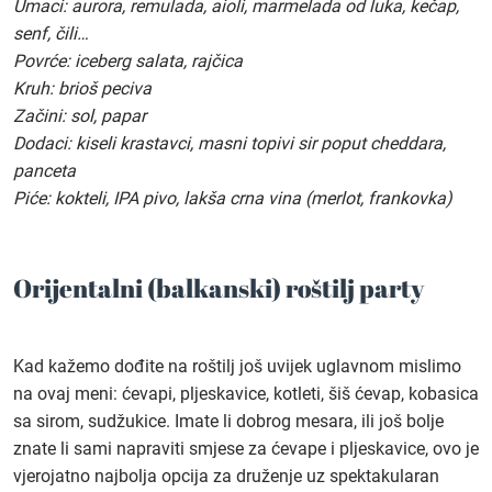
Umaci: aurora, remulada, aioli, marmelada od luka, kečap,
senf, čili…
Povrće: iceberg salata, rajčica
Kruh: brioš peciva
Začini: sol, papar
Dodaci: kiseli krastavci, masni topivi sir poput cheddara,
panceta
Piće: kokteli, IPA pivo, lakša crna vina (merlot, frankovka)
Orijentalni (balkanski) roštilj party
Kad kažemo dođite na roštilj još uvijek uglavnom mislimo
na ovaj meni: ćevapi, pljeskavice, kotleti, šiš ćevap, kobasica
sa sirom, sudžukice. Imate li dobrog mesara, ili još bolje
znate li sami napraviti smjese za ćevape i pljeskavice, ovo je
vjerojatno najbolja opcija za druženje uz spektakularan