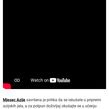
Mjesec Azije
savršena je prilika da se iskušate u pripremi
azijskih jela, a za potpun doživljaj okušajte se u učenju