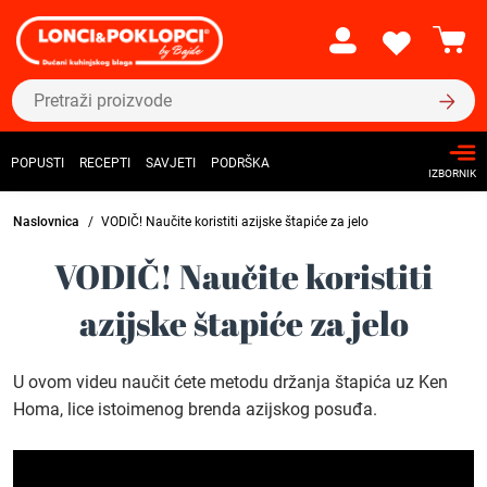
POPUSTI
RECEPTI
SAVJETI
PODRŠKA
IZBORNIK
Naslovnica
VODIČ! Naučite koristiti azijske štapiće za jelo
VODIČ! Naučite koristiti
azijske štapiće za jelo
U ovom videu naučit ćete metodu držanja štapića uz Ken
Homa, lice istoimenog brenda azijskog posuđa.