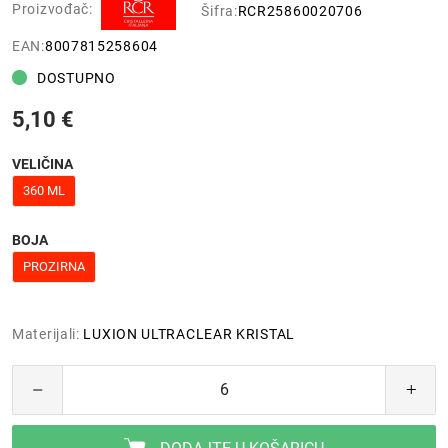
Proizvođač:
Šifra:
RCR25860020706
EAN:
8007815258604
DOSTUPNO
5,10 €
VELIČINA
360 ML
BOJA
PROZIRNA
Materijali:
LUXION ULTRACLEAR KRISTAL