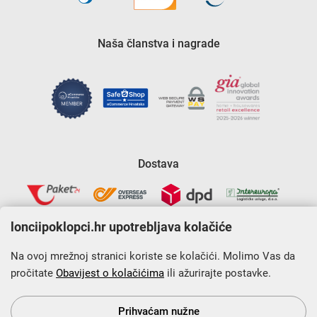
Naša članstva i nagrade
Dostava
lonciipoklopci.hr upotrebljava kolačiće
Na ovoj mrežnoj stranici koriste se kolačići. Molimo Vas da
pročitate
Obavijest o kolačićima
ili ažurirajte postavke.
Krajnji primatelj financijskog instrumenta sufinanciranog iz
Europskog fonda za regionalni razvoj u sklopu Operativnog
programa „Konkurentnost i kohezija”.
Prihvaćam nužne