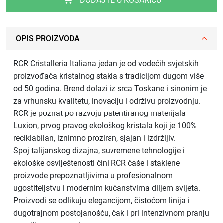
DODAJTE U KOŠARICU
OPIS PROIZVODA
RCR Cristalleria Italiana jedan je od vodećih svjetskih
proizvođača kristalnog stakla s tradicijom dugom više
od 50 godina. Brend dolazi iz srca Toskane i sinonim je
za vrhunsku kvalitetu, inovaciju i održivu proizvodnju.
RCR je poznat po razvoju patentiranog materijala
Luxion, prvog pravog ekološkog kristala koji je 100%
reciklabilan, iznimno proziran, sjajan i izdržljiv.
Spoj talijanskog dizajna, suvremene tehnologije i
ekološke osviještenosti čini RCR čaše i staklene
proizvode prepoznatljivima u profesionalnom
ugostiteljstvu i modernim kućanstvima diljem svijeta.
Proizvodi se odlikuju elegancijom, čistoćom linija i
dugotrajnom postojanošću, čak i pri intenzivnom pranju