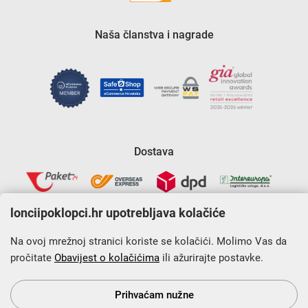
Naša članstva i nagrade
Dostava
lonciipoklopci.hr upotrebljava kolačiće
Na ovoj mrežnoj stranici koriste se kolačići. Molimo Vas da
pročitate
Obavijest o kolačićima
ili ažurirajte postavke.
Krajnji primatelj financijskog instrumenta sufinanciranog iz
Europskog fonda za regionalni razvoj u sklopu Operativnog
programa „Konkurentnost i kohezija”.
Prihvaćam nužne