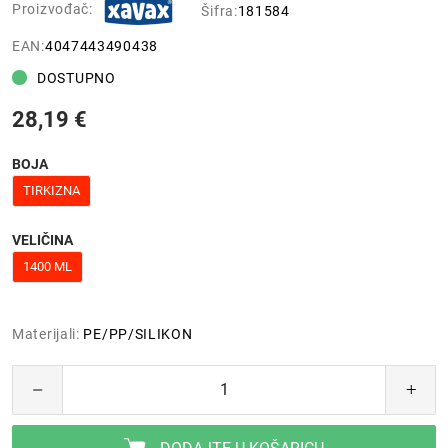
Proizvođač:
Šifra:
181584
EAN:
4047443490438
DOSTUPNO
28,19 €
BOJA
TIRKIZNA
VELIČINA
1400 ML
Materijali:
PE/PP/SILIKON