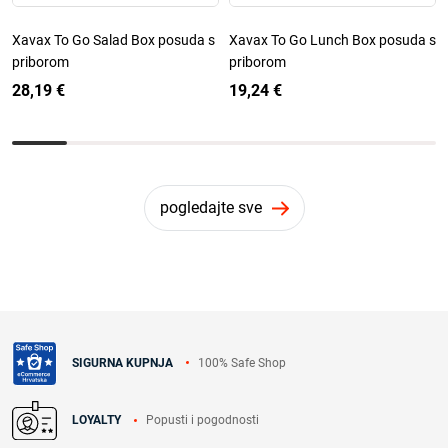
Xavax To Go Salad Box posuda s
Xavax To Go Lunch Box posuda s
priborom
priborom
28,19 €
19,24 €
pogledajte sve
100% Safe Shop
SIGURNA KUPNJA
Popusti i pogodnosti
LOYALTY