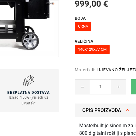
999,00 €
BOJA
CRNA
VELIČINA
140X129X77 CM
Materijali:
LIJEVANO ŽELJEZ
BESPLATNA DOSTAVA
Iznad 150€ (vrijedi uz
uvjete)*
OPIS PROIZVODA
Masterbuilt je sinonim za in
800 digitalni roštilj s pl