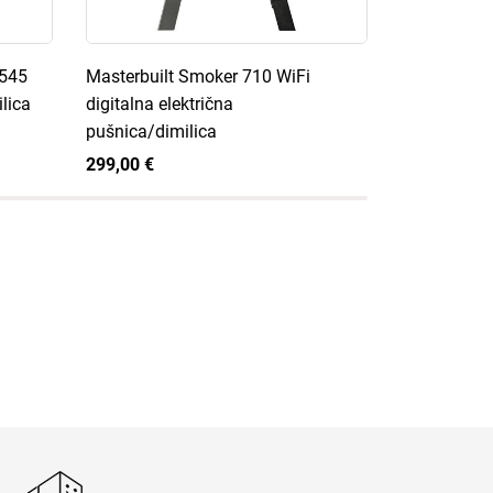
 545
Masterbuilt Smoker 710 WiFi
Masterbuilt 
ilica
digitalna električna
ražanj
pušnica/dimilica
105,00 €
299,00 €