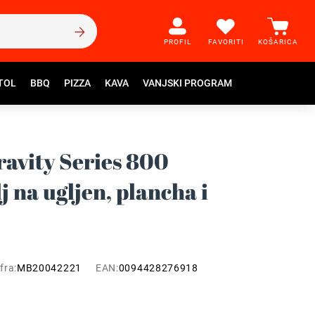
PROFIL
FAVORITI
KOŠARICA
TOL
BBQ
PIZZA
KAVA
VANJSKI PROGRAM
ravity Series 800
lj na ugljen, plancha i
fra:
MB20042221
EAN:
0094428276918