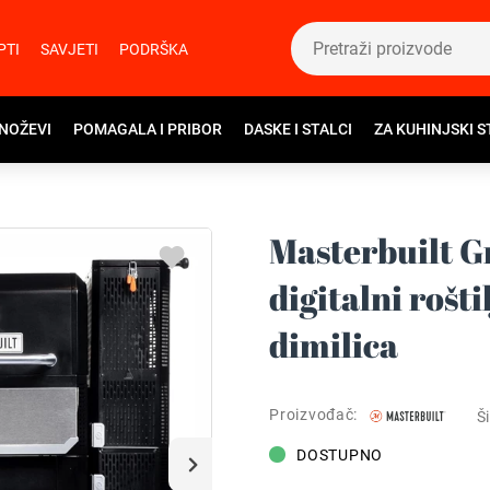
PTI
SAVJETI
PODRŠKA
 NOŽEVI
POMAGALA I PRIBOR
DASKE I STALCI
ZA KUHINJSKI S
Masterbuilt G
digitalni rošti
dimilica
Proizvođač:
Ši
DOSTUPNO