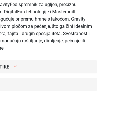
GravityFed spremnik za ugljen, preciznu
 DigitalFan tehnologije i Masterbuilt
mogućuje pripremu hrane s lakoćom. Gravity
jivom pločom za pečenje, što ga čini idealnim
a, fajita i drugih specijaliteta. Svestranost i
ogućuju roštiljanje, dimljenje, pečenje ili
ne.
TIKE