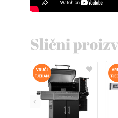
Slični proiz
VRUĆI
VR
TJEDAN
TJE