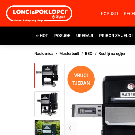
POPUSTI
RECE
⭐ HOT
POSUĐE
UREĐAJI
PRIBOR ZA JELO I
Naslovnica
Masterbuilt
BBQ
Roštilji na ugljen
VRUĆI
TJEDAN