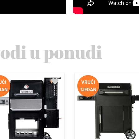
vodi u ponudi
UĆI
VRUĆI
DAN
TJEDAN