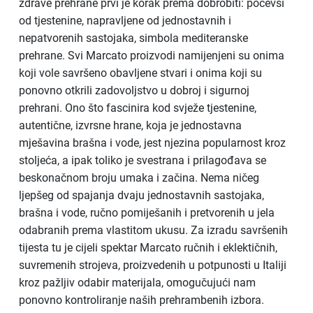
zdrave prehrane prvi je korak prema dobrobiti: počevši
od tjestenine, napravljene od jednostavnih i
nepatvorenih sastojaka, simbola mediteranske
prehrane. Svi Marcato proizvodi namijenjeni su onima
koji vole savršeno obavljene stvari i onima koji su
ponovno otkrili zadovoljstvo u dobroj i sigurnoj
prehrani. Ono što fascinira kod svježe tjestenine,
autentične, izvrsne hrane, koja je jednostavna
mješavina brašna i vode, jest njezina popularnost kroz
stoljeća, a ipak toliko je svestrana i prilagođava se
beskonačnom broju umaka i začina. Nema ničeg
ljepšeg od spajanja dvaju jednostavnih sastojaka,
brašna i vode, ručno pomiješanih i pretvorenih u jela
odabranih prema vlastitom ukusu. Za izradu savršenih
tijesta tu je cijeli spektar Marcato ručnih i eklektičnih,
suvremenih strojeva, proizvedenih u potpunosti u Italiji
kroz pažljiv odabir materijala, omogučujući nam
ponovno kontroliranje naših prehrambenih izbora.