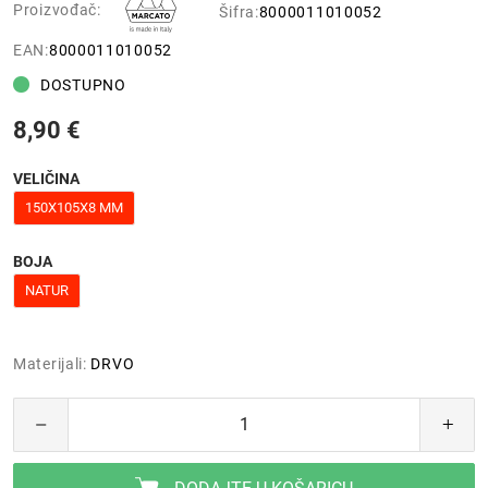
Proizvođač:
Šifra:
8000011010052
EAN:
8000011010052
DOSTUPNO
8,90 €
VELIČINA
150X105X8 MM
BOJA
NATUR
Materijali:
DRVO