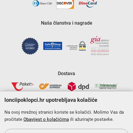
Naša članstva i nagrade
Dostava
lonciipoklopci.hr upotrebljava kolačiće
Na ovoj mrežnoj stranici koriste se kolačići. Molimo Vas da
pročitate
Obavijest o kolačićima
ili ažurirajte postavke.
Krajnji primatelj financijskog instrumenta sufinanciranog iz
Europskog fonda za regionalni razvoj u sklopu Operativnog