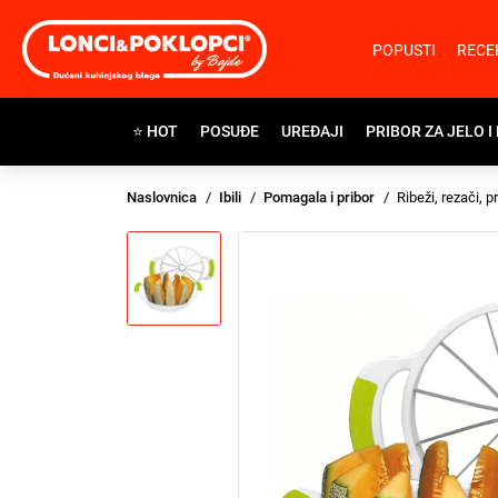
POPUSTI
RECE
⭐ HOT
POSUĐE
UREĐAJI
PRIBOR ZA JELO I
Naslovnica
Ibili
Pomagala i pribor
Ribeži, rezači, p