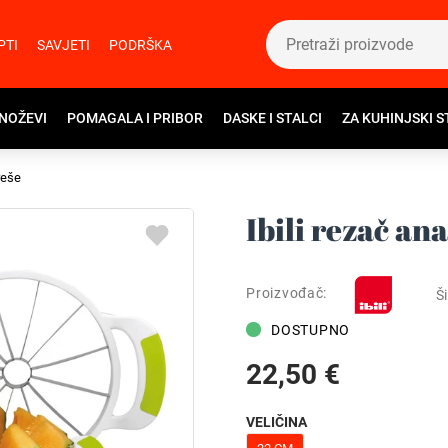
PTI
SAVJETI
PODRŠKA
 NOŽEVI
POMAGALA I PRIBOR
DASKE I STALCI
ZA KUHINJSKI S
reše
Ibili rezač ana
Proizvođač:
Ši
DOSTUPNO
22,50 €
VELIČINA