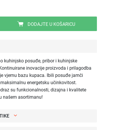
DODAJTE U KOŠARICU
tno kuhinjsko posuđe, pribor i kuhinjske
ontinuirane inovacije proizvoda i prilagodba
 je vjernu bazu kupaca. Ibili posuđe jamči
e maksimalnu energetsku učinkovitost.
odraz su funkcionalnosti, dizajna i kvalitete
i u našem asortimanu!
TIKE