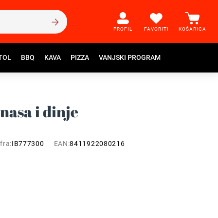
PROFIL
FAVORITI
KOŠARICA
TOL
BBQ
KAVA
PIZZA
VANJSKI PROGRAM
nasa i dinje
fra:
IB777300
EAN:
8411922080216