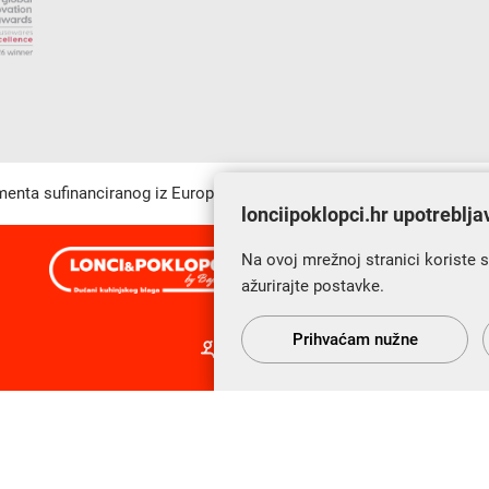
umenta sufinanciranog iz Europskog fonda za regionalni razvoj u sk
lonciipoklopci.hr upotreblja
Na ovoj mrežnoj stranici koriste 
s Vama od 2014. godine!
ažurirajte postavke.
Prihvaćam nužne