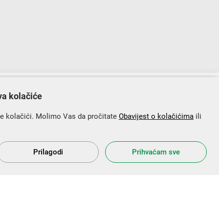
lopu Operativnog programa „Konkurentnost i kohezija”.
va kolačiće
se kolačići. Molimo Vas da pročitate
Obavijest o kolačićima
ili
Prilagodi
Prihvaćam sve