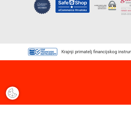
Krajnji primatelj financijskog instr