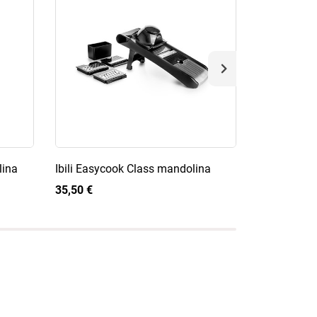
lina
Ibili Easycook Class mandolina
Ibili Profes
35,50 €
33,50 €