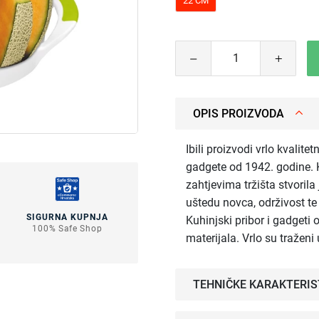
22 CM
OPIS PROIZVODA
Ibili proizvodi vrlo kvalite
gadgete od 1942. godine. K
zahtjevima tržišta stvorila
uštedu novca, održivost t
SIGURNA KUPNJA
Kuhinjski pribor i gadgeti 
100% Safe Shop
materijala. Vrlo su tražen
TEHNIČKE KARAKTERIS