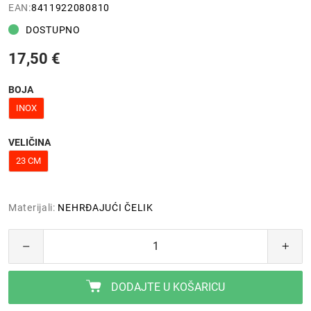
EAN:
8411922080810
DOSTUPNO
17,50 €
BOJA
INOX
VELIČINA
23 CM
Materijali:
NEHRĐAJUĆI ČELIK
DODAJTE U KOŠARICU