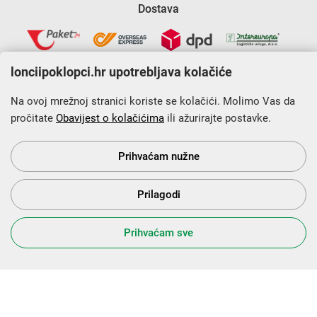
Dostava
lonciipoklopci.hr upotrebljava kolačiće
Na ovoj mrežnoj stranici koriste se kolačići. Molimo Vas da
pročitate
Obavijest o kolačićima
ili ažurirajte postavke.
Krajnji primatelj financijskog instrumenta sufinanciranog iz
Europskog fonda za regionalni razvoj u sklopu Operativnog
programa „Konkurentnost i kohezija”.
Prihvaćam nužne
Prilagodi
s Vama od 2014. godine!
Prihvaćam sve