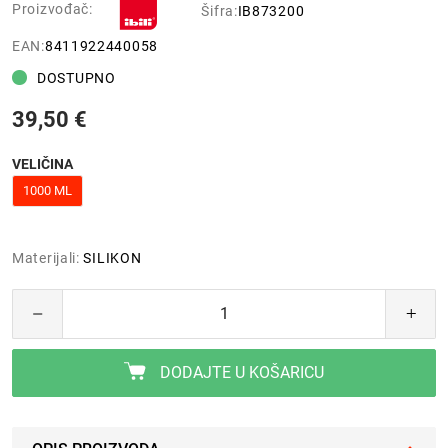
Proizvođač:
Šifra:
IB873200
EAN:
8411922440058
DOSTUPNO
39,50 €
VELIČINA
1000 ML
Materijali:
SILIKON
DODAJTE U KOŠARICU