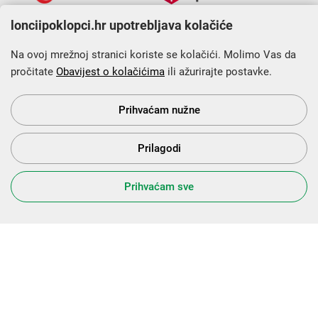
lonciipoklopci.hr upotrebljava kolačiće
Na ovoj mrežnoj stranici koriste se kolačići. Molimo Vas da
pročitate
Obavijest o kolačićima
ili ažurirajte postavke.
Krajnji primatelj financijskog instrumenta sufinanciranog iz
Europskog fonda za regionalni razvoj u sklopu Operativnog
programa „Konkurentnost i kohezija”.
Prihvaćam nužne
Prilagodi
s Vama od 2014. godine!
Prihvaćam sve