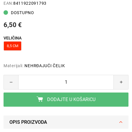
EAN:
8411922091793
DOSTUPNO
6,50 €
VELIČINA
8,5 CM
Materijali:
NEHRĐAJUĆI ČELIK
DODAJTE U KOŠARICU
OPIS PROIZVODA