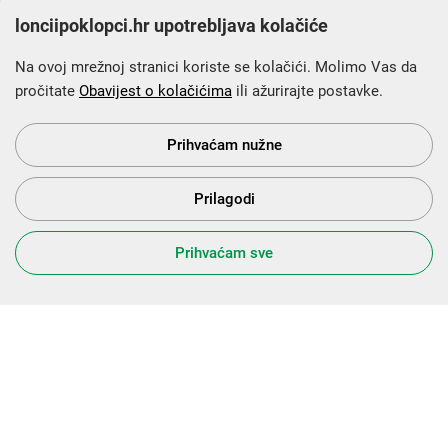
lonciipoklopci.hr upotrebljava kolačiće
Na ovoj mrežnoj stranici koriste se kolačići. Molimo Vas da
pročitate
Obavijest o kolačićima
ili ažurirajte postavke.
Krajnji primatelj financijskog instrumenta sufinanciranog iz
Europskog fonda za regionalni razvoj u sklopu Operativnog
programa „Konkurentnost i kohezija”.
Prihvaćam nužne
Prilagodi
s Vama od 2014. godine!
Prihvaćam sve