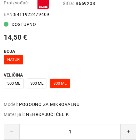
Proizvođač:
Šifra:
IB669208
EAN:
8411922479409
DOSTUPNO
14,50 €
BOJA
NATUR
VELIČINA
500 ML
300 ML
800 ML
Model:
POGODNO ZA MIKROVALNU
Materijali:
NEHRĐAJUĆI ČELIK