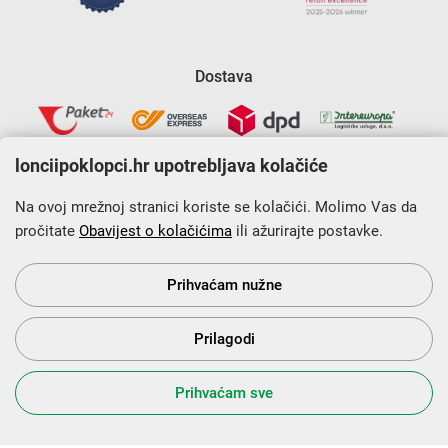
Dostava
lonciipoklopci.hr upotrebljava kolačiće
Na ovoj mrežnoj stranici koriste se kolačići. Molimo Vas da
pročitate
Obavijest o kolačićima
ili ažurirajte postavke.
Krajnji primatelj financijskog instrumenta sufinanciranog iz
Europskog fonda za regionalni razvoj u sklopu Operativnog
programa „Konkurentnost i kohezija”.
Prihvaćam nužne
Prilagodi
s Vama od 2014. godine!
Prihvaćam sve