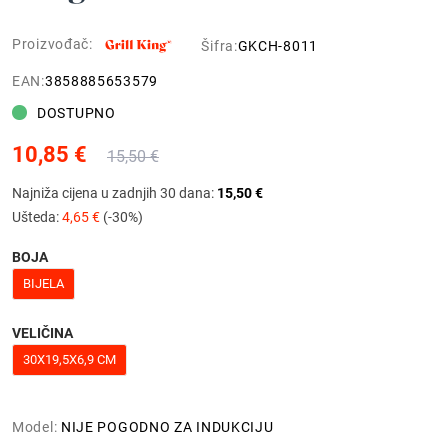
Proizvođač:
Šifra:
GKCH-8011
EAN:
3858885653579
DOSTUPNO
10,85 €
15,50 €
Najniža cijena u zadnjih 30 dana:
15,50 €
Ušteda:
4,65 €
(-30%)
BOJA
BIJELA
VELIČINA
30X19,5X6,9 CM
Model:
NIJE POGODNO ZA INDUKCIJU