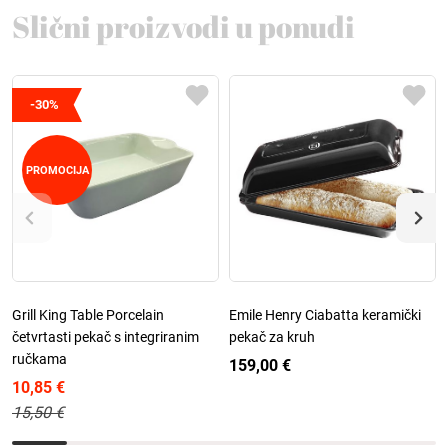
Slični proizvodi u ponudi
-30%
PROMOCIJA
Grill King Table Porcelain
Emile Henry Ciabatta keramički
četvrtasti pekač s integriranim
pekač za kruh
ručkama
159,00 €
10,85 €
15,50 €