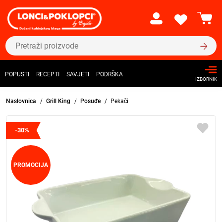
POPUSTI
RECEPTI
SAVJETI
PODRŠKA
IZBORNIK
Naslovnica
Grill King
Posuđe
Pekači
-30%
PROMOCIJA