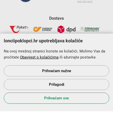
Dostava
lonciipoklopci.hr upotrebljava kolačiće
Na ovoj mrežnoj stranici koriste se kolačići. Molimo Vas da
pročitate
Obavijest o kolačićima
ili ažurirajte postavke.
Krajnji primatelj financijskog instrumenta sufinanciranog iz
Europskog fonda za regionalni razvoj u sklopu Operativnog
programa „Konkurentnost i kohezija”.
Prihvaćam nužne
Prilagodi
s Vama od 2014. godine!
Prihvaćam sve