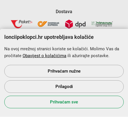
Dostava
lonciipoklopci.hr upotrebljava kolačiće
Na ovoj mrežnoj stranici koriste se kolačići. Molimo Vas da
pročitate
Obavijest o kolačićima
ili ažurirajte postavke.
Krajnji primatelj financijskog instrumenta sufinanciranog iz
Europskog fonda za regionalni razvoj u sklopu Operativnog
programa „Konkurentnost i kohezija”.
Prihvaćam nužne
Prilagodi
s Vama od 2014. godine!
Prihvaćam sve