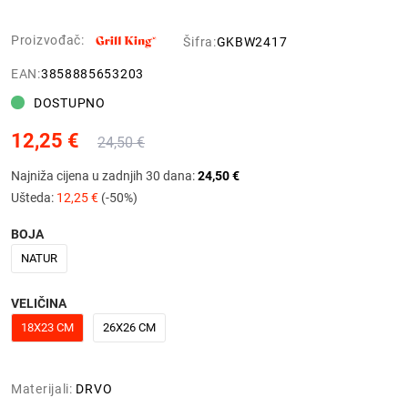
Proizvođač:
Šifra:
GKBW2417
EAN:
3858885653203
DOSTUPNO
12,25 €
24,50 €
Najniža cijena u zadnjih 30 dana:
24,50 €
Ušteda:
12,25 €
(-50%)
BOJA
NATUR
VELIČINA
18X23 CM
26X26 CM
Materijali:
DRVO