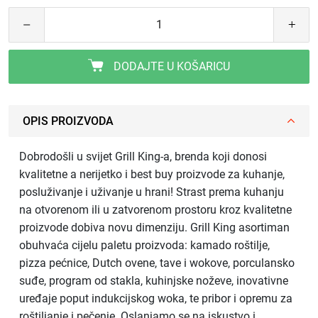
DODAJTE U KOŠARICU
OPIS PROIZVODA
Dobrodošli u svijet Grill King-a, brenda koji donosi
kvalitetne a nerijetko i best buy proizvode za kuhanje,
posluživanje i uživanje u hrani! Strast prema kuhanju
na otvorenom ili u zatvorenom prostoru kroz kvalitetne
proizvode dobiva novu dimenziju. Grill King asortiman
obuhvaća cijelu paletu proizvoda: kamado roštilje,
pizza pećnice, Dutch ovene, tave i wokove, porculansko
suđe, program od stakla, kuhinjske noževe, inovativne
uređaje poput indukcijskog woka, te pribor i opremu za
roštiljanje i pečenje. Oslanjamo se na iskustvo i