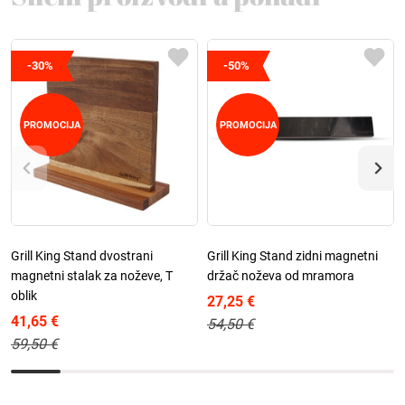
-30%
-50%
PROMOCIJA
PROMOCIJA
Grill King Stand dvostrani
Grill King Stand zidni magnetni
magnetni stalak za noževe, T
držač noževa od mramora
oblik
27,25 €
41,65 €
54,50 €
59,50 €