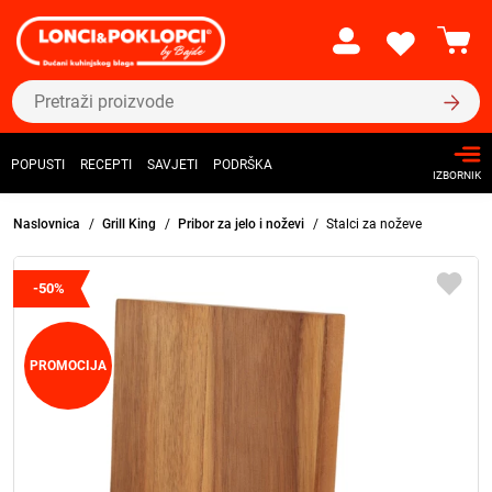
POPUSTI
RECEPTI
SAVJETI
PODRŠKA
IZBORNIK
Naslovnica
Grill King
Pribor za jelo i noževi
Stalci za noževe
-50%
PROMOCIJA